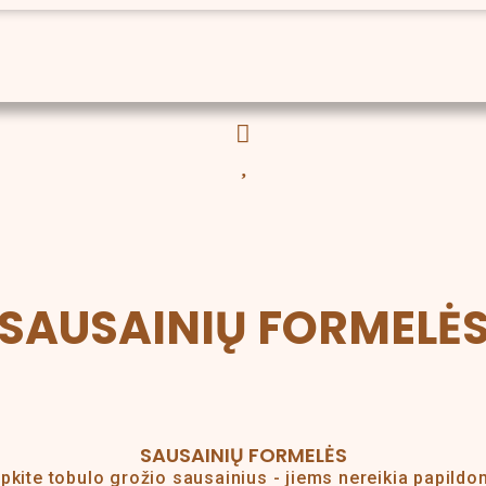
SAUSAINIŲ FORMELĖ
SAUSAINIŲ FORMELĖS
epkite tobulo grožio sausainius - jiems nereikia papild