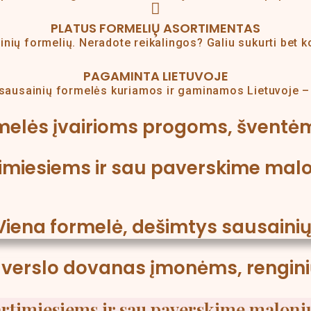
PLATUS FORMELIŲ ASORTIMENTAS
inių formelių. Neradote reikalingos? Galiu sukurti bet 
PAGAMINTA LIETUVOJE
sausainių formelės kuriamos ir gaminamos Lietuvoje 
rmelės įvairioms progoms, šventėm
imiesiems ir sau paverskime malon
Viena formelė, dešimtys sausainių
erslo dovanas įmonėms, renginių
rtimiesiems ir sau paverskime maloniu