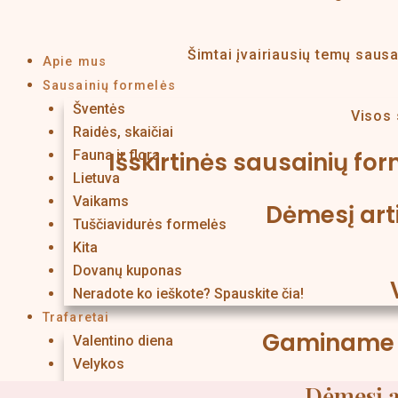
Šimtai įvairiausių temų sausa
Apie mus
Sausainių formelės
Šventės
Visos 
Raidės, skaičiai
Fauna ir flora
Išskirtinės sausainių fo
Lietuva
Vaikams
Dėmesį art
Tuščiavidurės formelės
Kita
Dovanų kuponas
Neradote ko ieškote? Spauskite čia!
Trafaretai
Gaminame v
Valentino diena
Velykos
Kalėdos
Dėmesį a