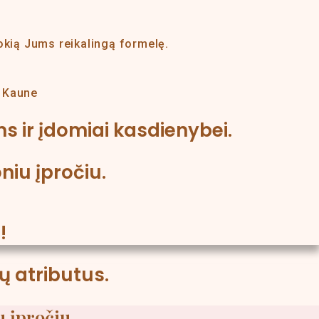
kokią Jums reikalingą formelę.
– Kaune
s ir įdomiai kasdienybei.
iu įpročiu.
!
 atributus.
 įpročiu.