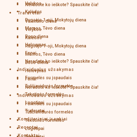
Velykos
Neradote ko ieškote? Spauskite čia!
Kalėdos
Trafaretai
Rugsėjo 1-oji, Mokytojų diena
Valentino diena
Mamos, Tėvo diena
Velykos
Boso diena
Kalėdos
Helovynas
Rugsėjo 1-oji, Mokytojų diena
Fonai
Mamos, Tėvo diena
Neradote ko ieškote? Spauskite čia!
Boso diena
Individualus užsakymas
Helovynas
Formelės su įspaudais
Fonai
Tuščiavidurės formelės
Neradote ko ieškote? Spauskite čia!
Tekstinės formelės
Individualus užsakymas
Logotipai
Formelės su įspaudais
Trafaretai
Tuščiavidurės formelės
Konditeriniai įrankiai
Tekstinės formelės
Receptai
Logotipai
Kontaktai
Trafaretai