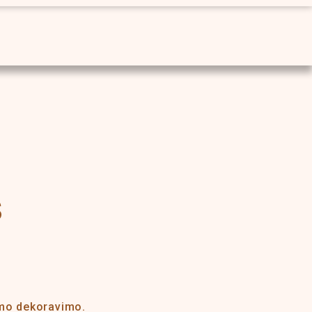
S
omo dekoravimo.