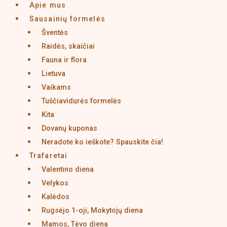
Apie mus
Sausainių formelės
Šventės
Raidės, skaičiai
Fauna ir flora
Lietuva
Vaikams
Tuščiavidurės formelės
Kita
Dovanų kuponas
Neradote ko ieškote? Spauskite čia!
Trafaretai
Valentino diena
Velykos
Kalėdos
Rugsėjo 1-oji, Mokytojų diena
Mamos, Tėvo diena