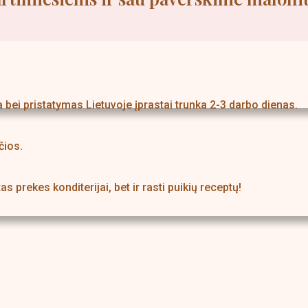
ei pristatymas Lietuvoje įprastai trunka 2-3 darbo dienas.
čios.
s prekes konditerijai, bet ir rasti puikių receptų!