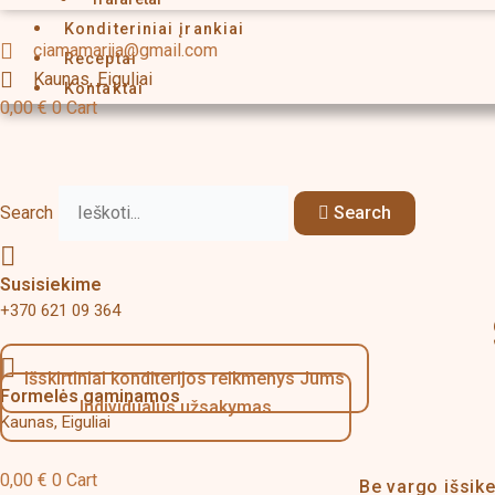
Konditeriniai įrankiai
ciamamarija@gmail.com
Receptai
Kaunas, Eiguliai
Kontaktai
0,00
€
0
Cart
Search
Search
Susisiekime
+370 621 09 364
Išskirtiniai konditerijos reikmenys Jums
Formelės gaminamos
Individualus užsakymas
Kaunas, Eiguliai
0,00
€
0
Cart
Be vargo išsik