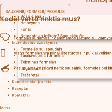
Rugsėjo 1-oji, Mokytojų diena
Mamos, Tėvo diena
SAUSAINIŲ FORMELIŲ PASAULIS
Boso diena
Kodėl verta rinktis mus?
Helovynas
Fonai
Neradote ko ieškote? Spauskite čia!
Formelės kuriamos ir gaminamos Lietuvoje – gamyba b
Individualus užsakymas
Formelės su įspaudais
Visos formelės yra pilnai ištestuotos ir puikiai veikian
Tuščiavidurės formelės
Tekstinės formelės
Pas mus galite įsigyti ne tik sausainių formeles bei kita
Logotipai
Trafaretai
Konditeriniai įrankiai
Receptai
Kontaktai
Menu