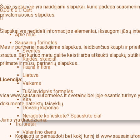
Šioje svetainėje yra naudojami slapukai, kurie padeda suasmenint
0,00
€
0
Cart
privalomuosius slapukus.
Slapukai yra nedideli informacijos elementai, išsaugomi jūsų inte
Apie mus
Sausainių formelės
Mes ir partneriai naudojame slapukus, leidžiančius kaupti ir prie
Šventės
srautus. Bet kuriuo metu galite keisti arba atšaukti slapukų su
Raidės, skaičiai
priimate ir mūsų partnerių slapukus.
Fauna ir flora
Lietuva
Licencija:
Vaikams
Tuščiavidurės formelės
visa www.sausainiuformeles.lt svetainė bei joje esantis turinys
Kita
dokumente pateiktų taisyklių.
Dovanų kuponas
Neradote ko ieškote? Spauskite čia!
Jums yra draudžiama:
Trafaretai
Valentino diena
Kopijuoti ar pernaudoti bet kokį turinį iš www.sausainiufor