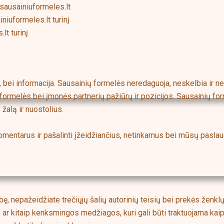
w.sausainiuformeles.lt
niuformeles.lt turinį
lt turinį
 bei informacija. Sausainių formelės neredaguoja, neskelbia ir n
 formelės bei įmonės partnerių pažiūrų ir pozicijos. Sausainių f
žalą ir nuostolius.
komentarus ir pašalinti įžeidžiančius, netinkamus bei mūsų pasla
 nepažeidžiate trečiųjų šalių autorinių teisių bei prekės ženklų 
r kitaip kenksmingos medžiagos, kuri gali būti traktuojama kaip