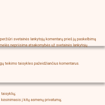
eperžiūri svetainės lankytojų komentarų prieš jų paskelbimą
ormelės nepriisima atsakomybės už svetainės lankytojų
ugų teikimo taisykles pažeidžiančius komentarus.
taisyklių;
 kėsinimasis į kitų asmenų privatumą;