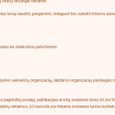
veiklų tikslingai reklamai.
lės teisę naudoti, pergaminti, redaguoti bei suteikti kitiems as
odas be išankstinio patvirtinimo:
 pelno siekiančių organizacijų, labdaros organizacijų paslaugas n
pagrindinį puslapį, publikacijas ar kitą svetainės turinį tol, kol 
uktų reklamos; (c) nuoroda yra tinkama svetainės turinio kontek