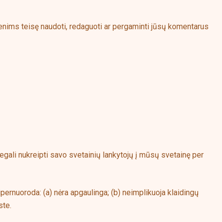
menims teisę naudoti, redaguoti ar pergaminti jūsų komentarus
egali nukreipti savo svetainių lankytojų į mūsų svetainę per
hipernuoroda: (a) nėra apgaulinga; (b) neimplikuoja klaidingų
ste.