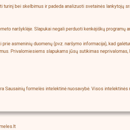
i turinį bei skelbimus ir padeda analizuoti svetainės lankytojų 
rneto naršyklėje. Slapukai negali perduoti kenkėjiškų programų ar
iti prie asmeninių duomenų (pvz. naršymo informacija), kad galėtu
tikimus. Privalomiesiems slapukams jūsų sutikimas neprivalomas,
 yra Sausainių formelės intelektinė nuosavybė. Visos intelektinė
meles.lt