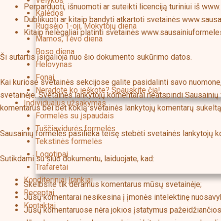
Velykos
Perparduoti, išnuomoti ar suteikti licenciją turiniui iš ww
Kalėdos
Dublikuoti ar kitaip bandyti atkartoti svetainės www.sausai
Rugsėjo 1-oji, Mokytojų diena
Kitaip nelegaliai platinti svetainės www.sausainiuformeles.
Mamos, Tėvo diena
Boso diena
Ši sutartis įsigalioja nuo šio dokumento sukūrimo datos.
Helovynas
Fonai
Kai kuriose svetainės sekcijose galite pasidalinti savo nuomone,
Neradote ko ieškote? Spauskite čia!
svetainėje. Svetainės lankytojų komentarai neatspindi Sausainių
Individualus užsakymas
komentarus bei bet kokią svetainės lankytojų komentarų sukeltą 
Formelės su įspaudais
Tuščiavidurės formelės
Sausainių formelės pasilieka teisę stebėti svetainės lankytojų 
Tekstinės formelės
Logotipai
Sutikdami su šiuo dokumentu, laiduojate, kad:
Trafaretai
Konditeriniai įrankiai
Skelbsite tik deramus komentarus mūsų svetainėje;
Receptai
Jūsų komentarai nesikesina į įmonės intelektinę nuosavybę,
Kontaktai
Jūsų komentaruose nėra jokios įstatymus pažeidžiančios a