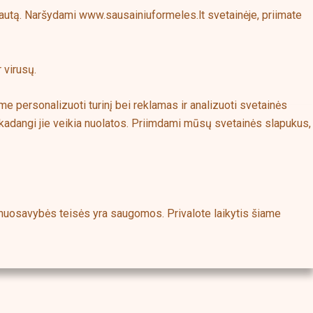
srautą. Naršydami www.sausainiuformeles.lt svetainėje, priimate
 virusų.
me personalizuoti turinį bei reklamas ir analizuoti svetainės
 kadangi jie veikia nuolatos. Priimdami mūsų svetainės slapukus,
s nuosavybės teisės yra saugomos. Privalote laikytis šiame