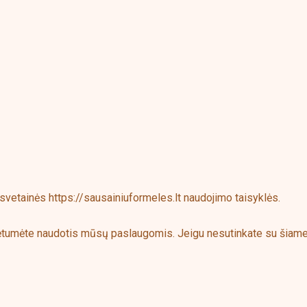
etainės https://sausainiuformeles.lt naudojimo taisyklės.
 galėtumėte naudotis mūsų paslaugomis. Jeigu nesutinkate su šia