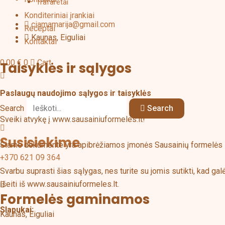
Trafaretai
Konditeriniai įrankiai
ciamamarija@gmail.com
Receptai
Kaunas, Eiguliai
Kontaktai
0,00
€
0
Cart
Taisyklės ir
sąlygos
Paslaugų naudojimo sąlygos ir taisyklės
Search
Search
Sveiki atvykę į www.sausainiuformeles.lt!
Susisiekime
Šiame dokumente yra apibrėžiamos įmonės Sausainių formelės sv
+370 621 09 364
Svarbu suprasti šias sąlygas, nes turite su jomis sutikti, kad
išeiti iš www.sausainiuformeles.lt.
Formelės gaminamos
Slapukai:
Kaunas, Eiguliai