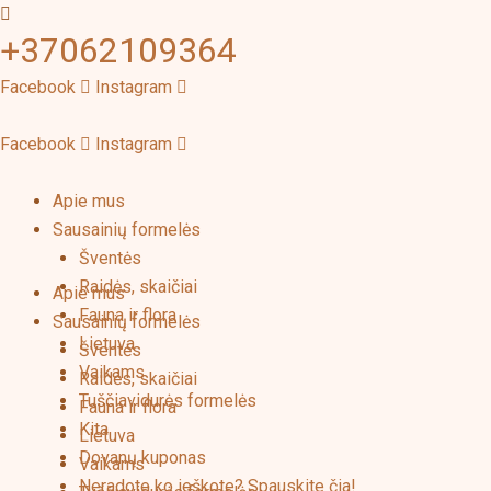
Pereiti
+37062109364
prie
turinio
Facebook
Instagram
Facebook
Instagram
Apie mus
Sausainių formelės
Šventės
Raidės, skaičiai
Apie mus
Fauna ir flora
Sausainių formelės
Lietuva
Šventės
Vaikams
Raidės, skaičiai
Tuščiavidurės formelės
Fauna ir flora
Kita
Lietuva
Dovanų kuponas
Vaikams
Neradote ko ieškote? Spauskite čia!