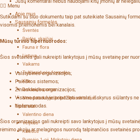
Jūsų komentarai nebus naudojami kitų įmonių ar nelegalių 
Menu
Apie mus
Sutikdami su šiuo dokumentu taip pat suteikiate Sausainių forme
Sausainių formelės
visomis priemonėmis bei kanalais.
Šventės
Raidės, skaičiai
Mūsų turinio hipernuorodos:
Fauna ir flora
Lietuva
Šios svetainės gali nukreipti lankytojus į mūsų svetainę per nuor
Vaikams
Tuščiavidurės formelės
Valstybinės organizacijos;
Paieškos sistemos;
Kita
Žiniasklaidos organizacijos;
Dovanų kuponas
Visame pasaulyje pripažinti verslai, išskyrus siūlantys ne
Neradote ko ieškote? Spauskite čia!
hipernuorodas.
Trafaretai
Valentino diena
Šios organizacijos gali nukreipti savo lankytojus į mūsų svetainės 
Velykos
rėmimo akcijų ar melagingos nuorodą talpinančios svetainės prod
Kalėdos
Rugsėjo 1-oji, Mokytojų diena