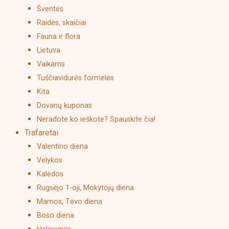
Šventės
Raidės, skaičiai
Fauna ir flora
Lietuva
Vaikams
Tuščiavidurės formelės
Kita
Dovanų kuponas
Neradote ko ieškote? Spauskite čia!
Trafaretai
Valentino diena
Velykos
Kalėdos
Rugsėjo 1-oji, Mokytojų diena
Mamos, Tėvo diena
Boso diena