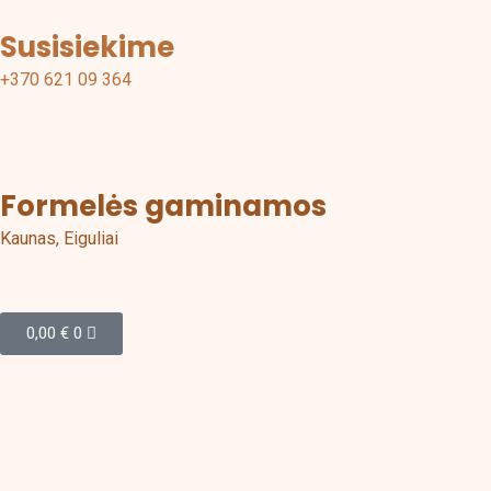
o
g
Susisiekime
o
r
+370 621 09 364
k
a
m
Formelės gaminamos
Kaunas, Eiguliai
Cart
0,00
€
0