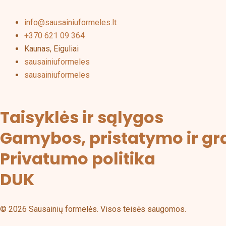
info@sausainiuformeles.lt
+370 621 09 364
Kaunas, Eiguliai
sausainiuformeles
sausainiuformeles
Taisyklės ir sąlygos
Gamybos, pristatymo ir gr
Privatumo politika
DUK
© 2026 Sausainių formelės. Visos teisės saugomos.