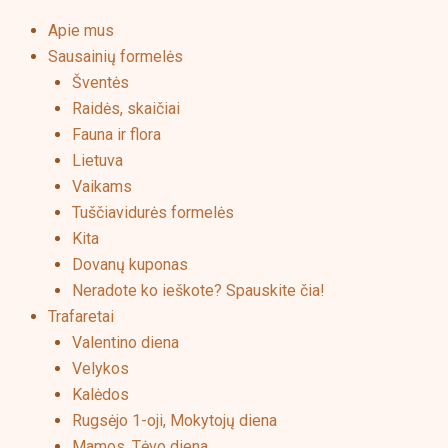
Menu
Apie mus
Sausainių formelės
Šventės
Raidės, skaičiai
Fauna ir flora
Lietuva
Vaikams
Tuščiavidurės formelės
Kita
Dovanų kuponas
Neradote ko ieškote? Spauskite čia!
Trafaretai
Valentino diena
Velykos
Kalėdos
Rugsėjo 1-oji, Mokytojų diena
Mamos, Tėvo diena