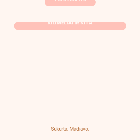
TEŠLOS STORIO MATUOKLIAI, SILIKONIAI
KILIMĖLIAI IR KITA
Sukurta: Madiavo.