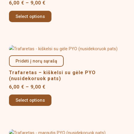
6,00
€
–
9,00
€
The
options
Select options
may
be
chosen
on
Price
This
the
range:
product
product
6,00 €
Pridėti į norų sąrašą
has
page
through
multiple
9,00 €
Trafaretas – kiškelsi su gėle PYO
variants.
(nusidekoruok pats)
The
6,00
€
–
9,00
€
options
may
Select options
be
chosen
on
the
Price
This