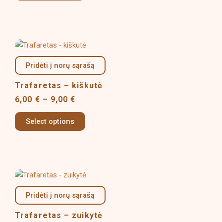
be
chosen
on
Price
This
the
range:
product
product
6,00 €
Pridėti į norų sąrašą
has
page
through
multiple
9,00 €
Trafaretas – kiškutė
variants.
6,00
€
–
9,00
€
The
options
Select options
may
be
chosen
on
Price
This
the
range:
product
product
6,00 €
Pridėti į norų sąrašą
has
page
through
multiple
9,00 €
Trafaretas – zuikytė