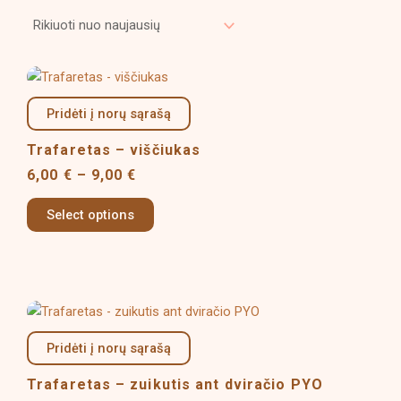
naujausią
Price
This
range:
product
6,00 €
Pridėti į norų sąrašą
has
through
multiple
9,00 €
Trafaretas – viščiukas
variants.
6,00
€
–
9,00
€
The
options
Select options
may
be
chosen
on
Price
This
the
range:
product
product
6,00 €
Pridėti į norų sąrašą
has
page
through
multiple
9,00 €
Trafaretas – zuikutis ant dviračio PYO
variants.