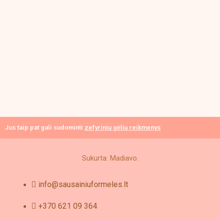
Jus taip pat gali sudominti
zefyrinių gėlių reikmenys
Sukurta: Madiavo.
info@sausainiuformeles.lt
+370 621 09 364