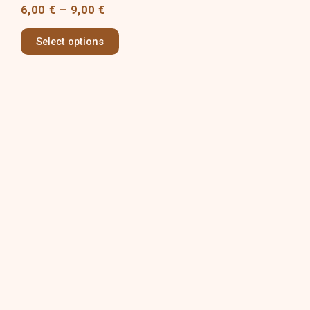
variants.
6,00
€
–
9,00
€
The
options
Select options
may
be
chosen
on
the
product
page