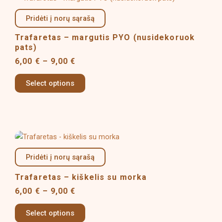
product
range:
product
page
6,00 €
Pridėti į norų sąrašą
has
through
multiple
9,00 €
Trafaretas – margutis PYO (nusidekoruok
variants.
pats)
The
6,00
€
–
9,00
€
options
may
Select options
be
chosen
on
the
Price
This
product
range:
product
page
6,00 €
Pridėti į norų sąrašą
has
through
multiple
9,00 €
Trafaretas – kiškelis su morka
variants.
6,00
€
–
9,00
€
The
options
Select options
may