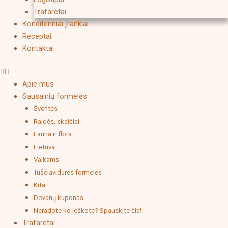
Trafaretai
Konditeriniai įrankiai
Receptai
Kontaktai
Apie mus
Sausainių formelės
Šventės
Raidės, skaičiai
Fauna ir flora
Lietuva
Vaikams
Tuščiavidurės formelės
Kita
Dovanų kuponas
Neradote ko ieškote? Spauskite čia!
Trafaretai