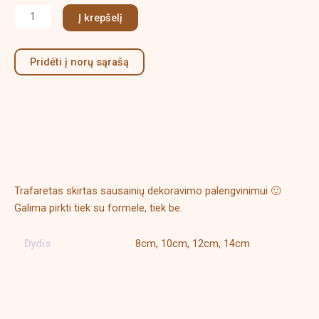
Į krepšelį
Pridėti į norų sąrašą
Aprašymas
Papildoma informacija
Trafaretas skirtas sausainių dekoravimo palengvinimui 🙂
Galima pirkti tiek su formele, tiek be.
Dydis
8cm, 10cm, 12cm, 14cm