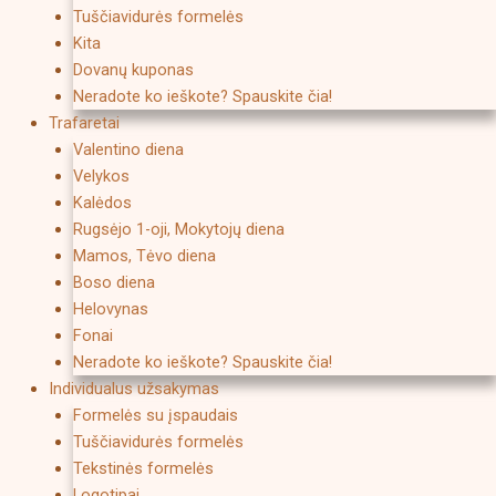
Tuščiavidurės formelės
Kita
Dovanų kuponas
Neradote ko ieškote? Spauskite čia!
Trafaretai
Valentino diena
Velykos
Kalėdos
Rugsėjo 1-oji, Mokytojų diena
Mamos, Tėvo diena
Boso diena
Helovynas
Fonai
Neradote ko ieškote? Spauskite čia!
Individualus užsakymas
Formelės su įspaudais
Tuščiavidurės formelės
Tekstinės formelės
Logotipai