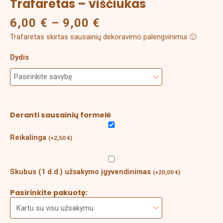
Trafaretas – viščiukas
6,00
€
–
9,00
€
Trafaretas skirtas sausainių dekoravimo palengvinimui 🙂
Dydis
Deranti sausainių formelė
Reikalinga
(
+
2,50
€
)
Skubus (1 d.d.) užsakymo įgyvendinimas
(
+
20,00
€
)
Pasirinkite pakuotę: