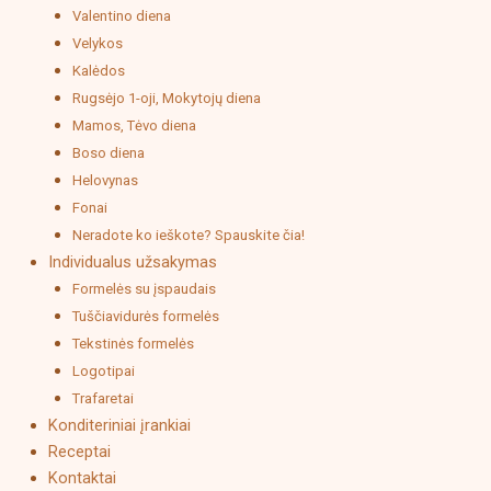
Valentino diena
Velykos
Kalėdos
Rugsėjo 1-oji, Mokytojų diena
Mamos, Tėvo diena
Boso diena
Helovynas
Fonai
Neradote ko ieškote? Spauskite čia!
Individualus užsakymas
Formelės su įspaudais
Tuščiavidurės formelės
Tekstinės formelės
Logotipai
Trafaretai
Konditeriniai įrankiai
Receptai
Kontaktai