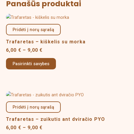
Panašūs produktai
Price
This
range:
product
6,00 €
Pridėti į norų sąrašą
has
through
multiple
9,00 €
Trafaretas – kiškelis su morka
variants.
6,00
€
–
9,00
€
The
options
Pasirinkti savybes
may
be
chosen
on
Price
This
the
range:
product
product
6,00 €
Pridėti į norų sąrašą
has
page
through
multiple
9,00 €
Trafaretas – zuikutis ant dviračio PYO
variants.
6,00
€
–
9,00
€
The