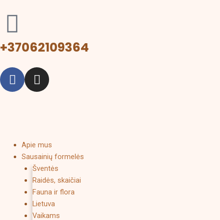
Pereiti
prie
turinio
+37062109364
F
I
a
n
c
s
e
t
b
a
o
g
o
r
Menu
Apie mus
k
a
Sausainių formelės
Šventės
m
Raidės, skaičiai
Fauna ir flora
Lietuva
Vaikams