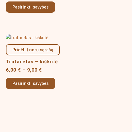
options
Pasirinkti savybes
may
be
chosen
on
Price
This
the
range:
product
product
6,00 €
Pridėti į norų sąrašą
has
page
through
multiple
9,00 €
Trafaretas – kiškutė
variants.
6,00
€
–
9,00
€
The
options
Pasirinkti savybes
may
be
chosen
on
the
product
page