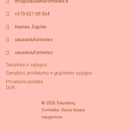
info@sausainiuformeles.lt
+370 621 09 364
Kaunas, Eiguliai
sausainiuformeles
sausainiuformeles
Taisyklės ir sąlygos
Gamybos, pristatymo ir grąžinimo sąlygos
Privatumo politika
DUK
© 2026 Sausainių
formelės. Visos teisės
saugomos.