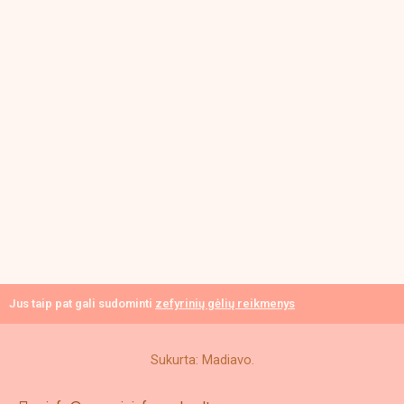
Jus taip pat gali sudominti
zefyrinių gėlių reikmenys
Sukurta: Madiavo.