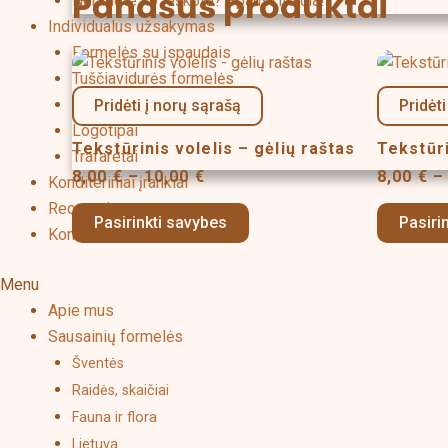
Panašūs produktai
Neradote ko ieškote? Spauskite čia!
Individualus užsakymas
Formelės su įspaudais
Price
This
range:
Tuščiavidurės formelės
product
8,00 €
Tekstinės formelės
Pridėti į norų sąrašą
Pridėti
has
through
Logotipai
10,00 €
multiple
Tekstūrinis volelis – gėlių raštas
Tekstūri
Trafaretai
variants.
8,00
€
–
10,00
€
8,00
€
–
Konditeriniai įrankiai
The
Receptai
options
Pasirinkti savybes
Pasiri
Kontaktai
may
be
Menu
chosen
Apie mus
on
Sausainių formelės
the
Šventės
product
Raidės, skaičiai
page
Fauna ir flora
Lietuva