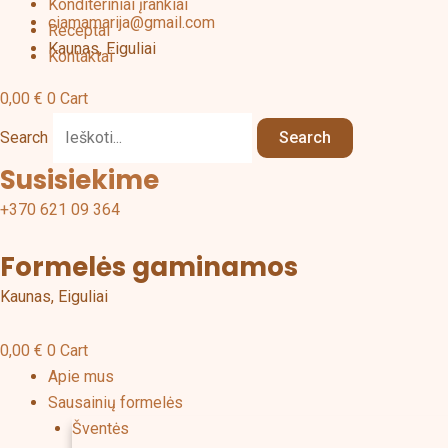
Konditeriniai įrankiai
ciamamarija@gmail.com
Receptai
Kaunas, Eiguliai
Kontaktai
0,00
€
0
Cart
Search
Search
Susisiekime
+370 621 09 364
Formelės gaminamos
Kaunas, Eiguliai
0,00
€
0
Cart
Apie mus
Sausainių formelės
Šventės