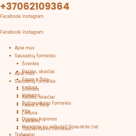
+37062109364
Pereiti
prie
Facebook
Instagram
turinio
Facebook
Instagram
Apie mus
Sausainių formelės
Šventės
Raidės, skaičiai
Apie mus
Fauna ir flora
Sausainių formelės
Lietuva
Šventės
Vaikams
Raidės, skaičiai
Tuščiavidurės formelės
Fauna ir flora
Kita
Lietuva
Dovanų kuponas
Vaikams
Neradote ko ieškote? Spauskite čia!
Tuščiavidurės formelės
Trafaretai