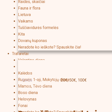
Raidės, skaičiai
Fauna ir flora
Lietuva
Vaikams
Tuščiavidurės formelės
Kita
Dovanų kuponas
Neradote ko ieškote? Spauskite čia!
Trafaretai
Valentino diena
Papildoma informacija
Velykos
Kalėdos
Rugsėjo 1-oji, Mokytojų diena
Suma
20€, 50€, 100€
Mamos, Tėvo diena
Boso diena
Helovynas
Fonai