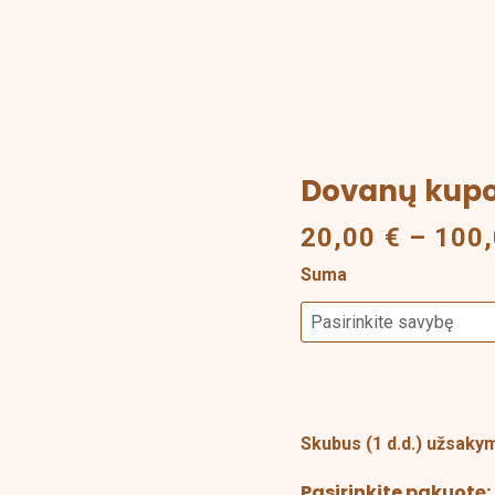
Dovanų kup
produkto
kiekis:
20,00
€
–
100
Dovanų
kuponas
Suma
Skubus (1 d.d.) užsak
Pasirinkite pakuotę: