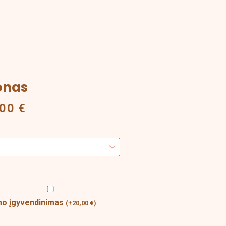
onas
Price
range:
,00
€
20,00 €
through
100,00 €
ymo įgyvendinimas
(
+
20,00
€
)