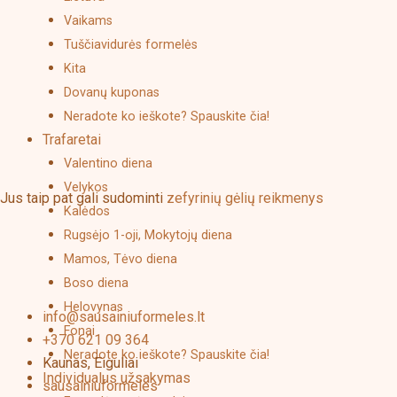
Vaikams
Tuščiavidurės formelės
Kita
Dovanų kuponas
Neradote ko ieškote? Spauskite čia!
Trafaretai
Valentino diena
Velykos
Jus taip pat gali sudominti
zefyrinių gėlių reikmenys
Kalėdos
Rugsėjo 1-oji, Mokytojų diena
Mamos, Tėvo diena
Boso diena
Helovynas
info@sausainiuformeles.lt
Fonai
+370 621 09 364
Neradote ko ieškote? Spauskite čia!
Kaunas, Eiguliai
Individualus užsakymas
sausainiuformeles