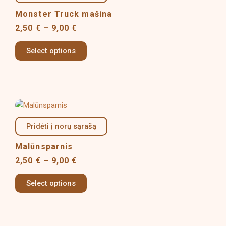
through
multiple
9,00 €
Monster Truck mašina
variants.
2,50
€
–
9,00
€
The
options
Select options
may
be
chosen
on
Price
This
the
range:
product
product
2,50 €
Pridėti į norų sąrašą
has
page
through
multiple
9,00 €
Malūnsparnis
variants.
2,50
€
–
9,00
€
The
options
Select options
may
be
chosen
on