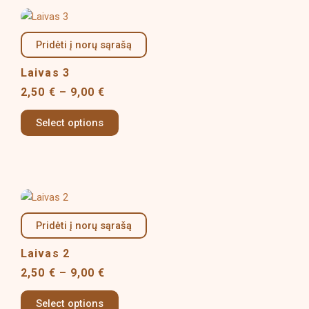
Price
This
the
range:
product
product
2,50 €
Pridėti į norų sąrašą
has
page
through
multiple
9,00 €
Laivas 3
variants.
2,50
€
–
9,00
€
The
options
Select options
may
be
chosen
on
Price
This
the
range:
product
product
2,50 €
Pridėti į norų sąrašą
has
page
through
multiple
9,00 €
Laivas 2
variants.
2,50
€
–
9,00
€
The
options
Select options