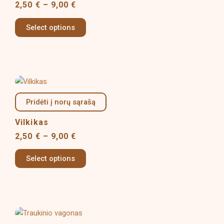
2,50
€
–
9,00
€
The
options
Select options
may
be
chosen
on
Price
This
the
range:
product
product
2,50 €
Pridėti į norų sąrašą
has
page
through
multiple
9,00 €
Vilkikas
variants.
2,50
€
–
9,00
€
The
options
Select options
may
be
chosen
on
Price
This
the
range: