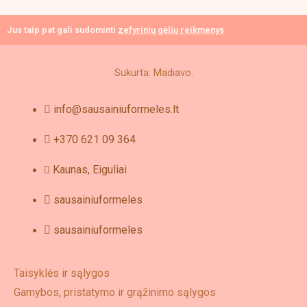
Jus taip pat gali sudominti
zefyrinių gėlių reikmenys
Sukurta: Madiavo.
info@sausainiuformeles.lt
+370 621 09 364
Kaunas, Eiguliai
sausainiuformeles
sausainiuformeles
Taisyklės ir sąlygos
Gamybos, pristatymo ir grąžinimo sąlygos