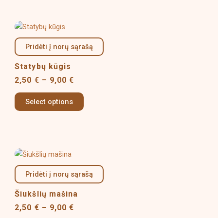
chosen
on
Price
This
the
range:
product
product
2,50 €
Pridėti į norų sąrašą
has
page
through
multiple
9,00 €
Statybų kūgis
variants.
2,50
€
–
9,00
€
The
options
Select options
may
be
chosen
on
Price
This
the
range:
product
product
2,50 €
Pridėti į norų sąrašą
has
page
through
multiple
9,00 €
Šiukšlių mašina
variants.
2,50
€
–
9,00
€
The