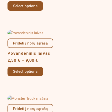
options
Select options
may
be
chosen
on
Price
This
the
range:
product
product
2,50 €
Pridėti į norų sąrašą
has
page
through
multiple
9,00 €
Povandeninis laivas
variants.
2,50
€
–
9,00
€
The
options
Select options
may
be
chosen
on
Price
This
the
range:
product
product
2,50 €
Pridėti į norų sąrašą
has
page