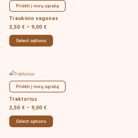
product
product
2,50 €
Pridėti į norų sąrašą
has
page
through
multiple
9,00 €
Traukinio vagonas
variants.
2,50
€
–
9,00
€
The
options
Select options
may
be
chosen
on
Price
This
the
range:
product
product
2,50 €
Pridėti į norų sąrašą
has
page
through
multiple
9,00 €
Traktorius
variants.
2,50
€
–
9,00
€
The
options
Select options
may
be