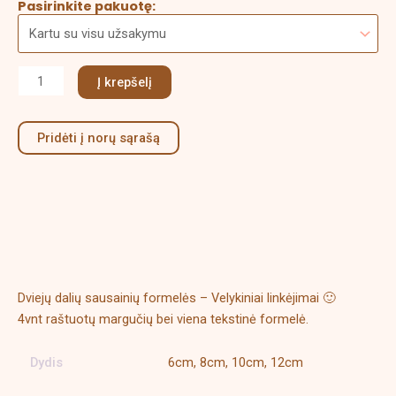
Pasirinkite pakuotę:
Į krepšelį
Pridėti į norų sąrašą
Aprašymas
Papildoma informacija
Dviejų dalių sausainių formelės – Velykiniai linkėjimai 🙂
4vnt raštuotų margučių bei viena tekstinė formelė.
Dydis
6cm, 8cm, 10cm, 12cm