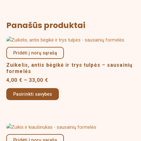
Panašūs produktai
Price
This
range:
product
4,00 €
Pridėti į norų sąrašą
has
through
multiple
33,00 €
Zuikelis, antis bėgikė ir trys tulpės – sausainių
variants.
formelės
The
4,00
€
–
33,00
€
options
may
Pasirinkti savybes
be
chosen
on
the
Price
This
product
range:
product
page
6,00 €
Pridėti į norų sąrašą