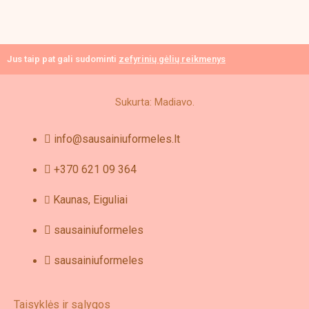
on
the
product
page
Jus taip pat gali sudominti
zefyrinių gėlių reikmenys
Sukurta: Madiavo.
info@sausainiuformeles.lt
+370 621 09 364
Kaunas, Eiguliai
sausainiuformeles
sausainiuformeles
Taisyklės ir sąlygos