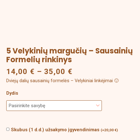
rinkinys
5 Velykinių margučių – Sausainių
Formelių rinkinys
14,00
€
–
35,00
€
Dviejų dalių sausainių formelės – Velykiniai linkėjimai 🙂
Dydis
Skubus (1 d.d.) užsakymo įgyvendinimas
(
+
20,00
€
)