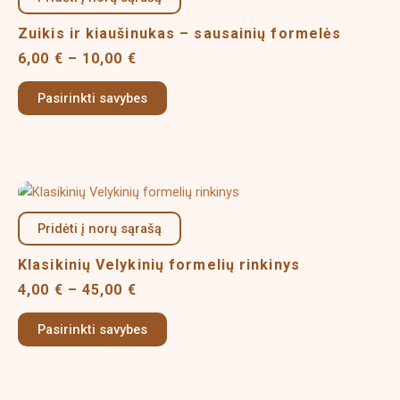
has
through
multiple
10,00 €
Zuikis ir kiaušinukas – sausainių formelės
variants.
6,00
€
–
10,00
€
The
options
Pasirinkti savybes
may
be
chosen
on
Price
This
the
range:
product
product
4,00 €
Pridėti į norų sąrašą
has
page
through
multiple
45,00 €
Klasikinių Velykinių formelių rinkinys
variants.
4,00
€
–
45,00
€
The
options
Pasirinkti savybes
may
be
chosen