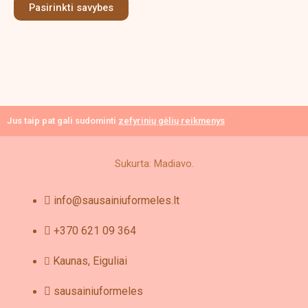
Pasirinkti savybes
may
be
chosen
on
the
product
page
Jus taip pat gali sudominti
zefyrinių gėlių reikmenys
Sukurta: Madiavo.
info@sausainiuformeles.lt
+370 621 09 364
Kaunas, Eiguliai
sausainiuformeles