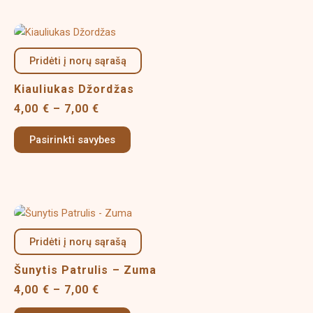
chosen
on
Price
This
the
range:
product
product
4,00 €
Pridėti į norų sąrašą
has
page
through
multiple
7,00 €
Kiauliukas Džordžas
variants.
4,00
€
–
7,00
€
The
options
Pasirinkti savybes
may
be
chosen
on
Price
This
the
range:
product
product
4,00 €
Pridėti į norų sąrašą
has
page
through
multiple
7,00 €
Šunytis Patrulis – Zuma
variants.
4,00
€
–
7,00
€
The
options