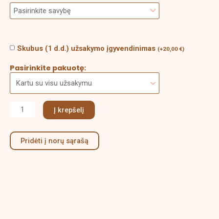
Skubus (1 d.d.) užsakymo įgyvendinimas
(
+
20,00
€
)
Pasirinkite pakuotę:
Į krepšelį
Pridėti į norų sąrašą
Aprašymas
Papildoma informacija