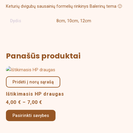
Keturių dvigubų sausainių formelių rinkinys Balerinų tema 🙂
Dydis
8cm, 10cm, 12cm
Panašūs produktai
Price
This
range:
product
4,00 €
Pridėti į norų sąrašą
has
through
multiple
7,00 €
Ištikimasis HP draugas
variants.
4,00
€
–
7,00
€
The
options
Pasirinkti savybes
may
be