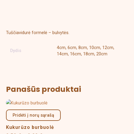
Aprašymas
Papildoma informacija
Tuščiavidurė formelė – bulvytės.
4cm, 6cm, 8cm, 10cm, 12cm,
Dydis
14cm, 16cm, 18cm, 20cm
Panašūs produktai
Price
This
range:
product
2,50 €
Pridėti į norų sąrašą
has
through
multiple
9,00 €
Kukurūzo burbuolė
variants.