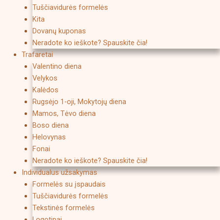
Tuščiavidurės formelės
Kita
Dovanų kuponas
Neradote ko ieškote? Spauskite čia!
Trafaretai
Valentino diena
Velykos
Kalėdos
Rugsėjo 1-oji, Mokytojų diena
Mamos, Tėvo diena
Boso diena
Helovynas
Fonai
Neradote ko ieškote? Spauskite čia!
Individualus užsakymas
Formelės su įspaudais
Tuščiavidurės formelės
Tekstinės formelės
Logotipai