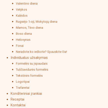
Valentino diena
Velykos
Kalėdos
Rugsėjo 1-oji, Mokytojų diena
Mamos, Tėvo diena
Boso diena
Helovynas
Fonai
Neradote ko ieškote? Spauskite čia!
Individualus užsakymas
Formelės su įspaudais
Tuščiavidurės formelės
Tekstinės formelės
Logotipai
Trafaretai
Konditeriniai įrankiai
Receptai
Kontaktai