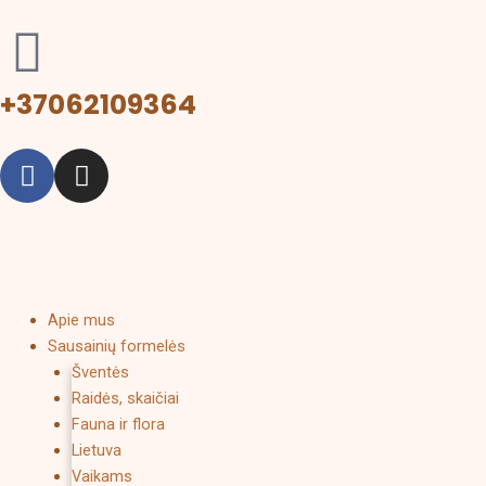
Pereiti
prie
turinio
+37062109364
F
I
a
n
c
s
e
t
b
a
o
g
o
r
Menu
Apie mus
k
a
Sausainių formelės
Šventės
m
Raidės, skaičiai
Fauna ir flora
Lietuva
Vaikams