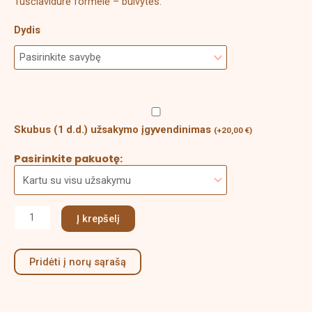
Tuščiavidurė formelė – bulvytės.
Dydis
Skubus (1 d.d.) užsakymo įgyvendinimas
(
+
20,00
€
)
Pasirinkite pakuotę:
Į krepšelį
Pridėti į norų sąrašą