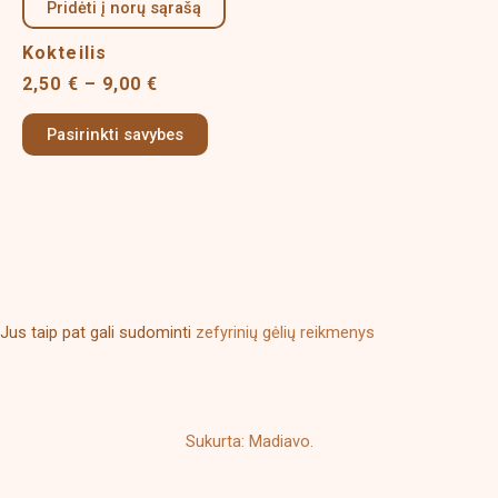
2,50 €
Pridėti į norų sąrašą
has
page
through
multiple
9,00 €
Kokteilis
variants.
2,50
€
–
9,00
€
The
options
Pasirinkti savybes
may
be
chosen
on
the
product
page
Jus taip pat gali sudominti
zefyrinių gėlių reikmenys
Sukurta: Madiavo.