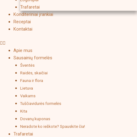
Trafaretai
Konditeriniai įrankiai
Receptai
Kontaktai
Apie mus
Sausainių formelės
Šventės
Raidės, skaičiai
Fauna ir flora
Lietuva
Vaikams
Tuščiavidurės formelės
Kita
Dovanų kuponas
Neradote ko ieškote? Spauskite čia!
Trafaretai