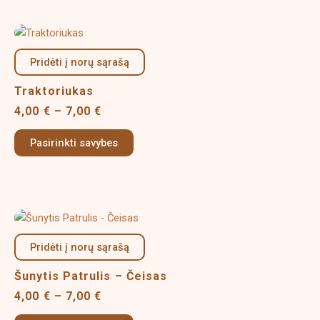
chosen
on
Price
This
the
range:
product
product
4,00 €
Pridėti į norų sąrašą
has
page
through
multiple
7,00 €
Traktoriukas
variants.
4,00
€
–
7,00
€
The
options
Pasirinkti savybes
may
be
chosen
on
Price
This
the
range:
product
product
4,00 €
Pridėti į norų sąrašą
has
page
through
multiple
7,00 €
Šunytis Patrulis – Čeisas
variants.
4,00
€
–
7,00
€
The
options