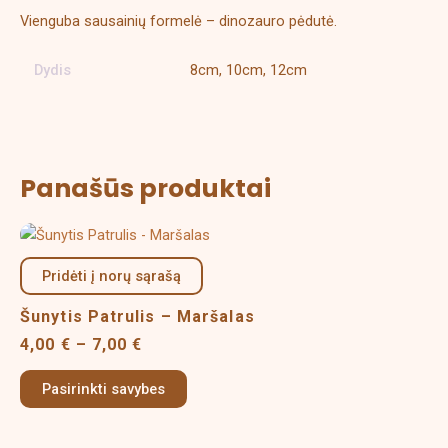
Vienguba sausainių formelė – dinozauro pėdutė.
Dydis
8cm, 10cm, 12cm
Panašūs produktai
Price
This
range:
product
4,00 €
Pridėti į norų sąrašą
has
through
multiple
7,00 €
Šunytis Patrulis – Maršalas
variants.
4,00
€
–
7,00
€
The
options
Pasirinkti savybes
may
be