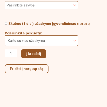
Skubus (1 d.d.) užsakymo įgyvendinimas
(
+
20,00
€
)
Pasirinkite pakuotę:
Į krepšelį
Pridėti į norų sąrašą
Aprašymas
Papildoma informacija