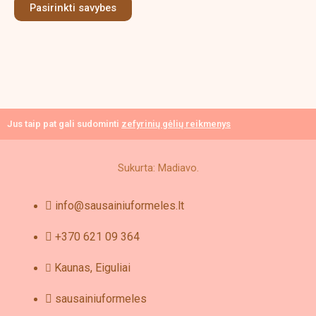
Pasirinkti savybes
may
be
chosen
on
the
product
page
Jus taip pat gali sudominti
zefyrinių gėlių reikmenys
Sukurta: Madiavo.
info@sausainiuformeles.lt
+370 621 09 364
Kaunas, Eiguliai
sausainiuformeles