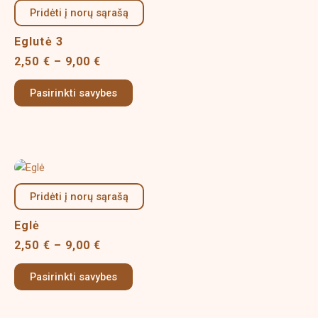
product
2,50 €
Pridėti į norų sąrašą
has
page
through
multiple
9,00 €
Eglutė 3
variants.
2,50
€
–
9,00
€
The
options
Pasirinkti savybes
may
be
chosen
on
Price
This
the
range:
product
product
2,50 €
Pridėti į norų sąrašą
has
page
through
multiple
9,00 €
Eglė
variants.
2,50
€
–
9,00
€
The
options
Pasirinkti savybes
may
be