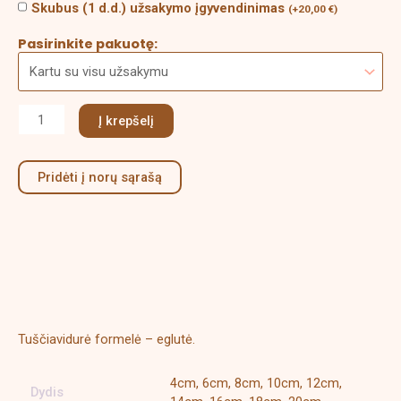
Skubus (1 d.d.) užsakymo įgyvendinimas
(
+
20,00
€
)
Pasirinkite pakuotę:
Į krepšelį
Pridėti į norų sąrašą
Aprašymas
Papildoma informacija
Tuščiavidurė formelė – eglutė.
4cm, 6cm, 8cm, 10cm, 12cm,
Dydis