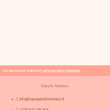
Jus taip pat gali sudominti
zefyrinių gėlių reikmenys
Sukurta: Madiavo.
info@sausainiuformeles.lt
+370 621 09 364