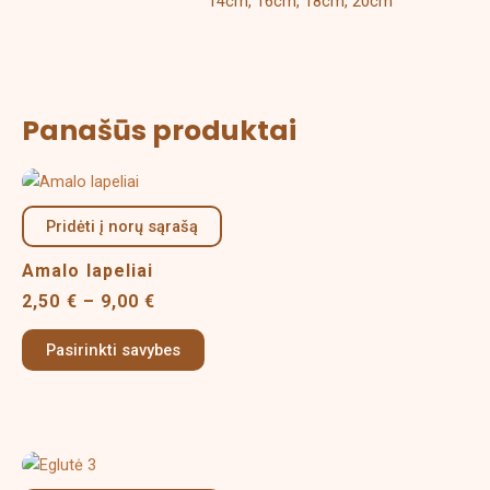
14cm, 16cm, 18cm, 20cm
Panašūs produktai
Price
This
range:
product
2,50 €
Pridėti į norų sąrašą
has
through
multiple
9,00 €
Amalo lapeliai
variants.
2,50
€
–
9,00
€
The
options
Pasirinkti savybes
may
be
chosen
on
Price
This
the
range:
product