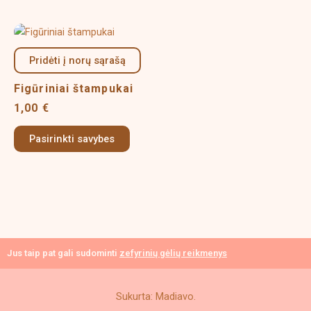
This
product
Pridėti į norų sąrašą
has
multiple
Figūriniai štampukai
variants.
1,00
€
The
options
Pasirinkti savybes
may
be
chosen
on
the
product
page
Jus taip pat gali sudominti
zefyrinių gėlių reikmenys
Sukurta: Madiavo.