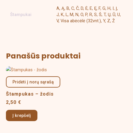
A, Ą, B, C, Č, D, Ė, E, Ę, F, G, H, I, Į,
Štampukai
J, K, L, M, N, O, P, R, S, Š, T, Ų, Ū, U,
V, Visa abėcėlė (32vnt.), Y, Z, Ž
Panašūs produktai
Pridėti į norų sąrašą
Štampukas – žodis
2,50
€
Į krepšelį