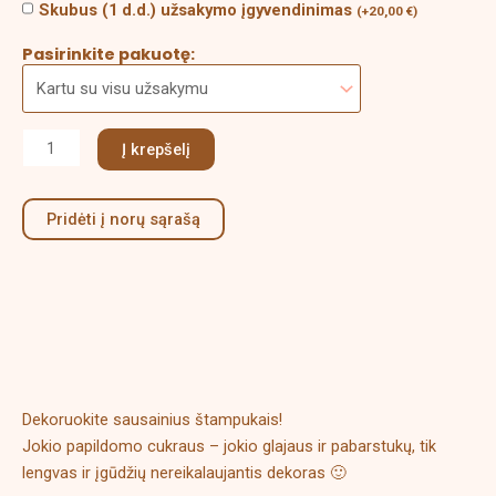
Skubus (1 d.d.) užsakymo įgyvendinimas
(
+
20,00
€
)
Pasirinkite pakuotę:
Į krepšelį
Pridėti į norų sąrašą
Aprašymas
Papildoma informacija
Dekoruokite sausainius štampukais!
Jokio papildomo cukraus – jokio glajaus ir pabarstukų, tik
lengvas ir įgūdžių nereikalaujantis dekoras 🙂