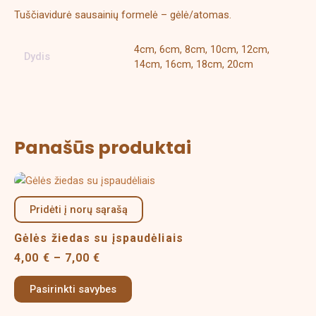
Tuščiavidurė sausainių formelė – gėlė/atomas.
4cm, 6cm, 8cm, 10cm, 12cm,
Dydis
14cm, 16cm, 18cm, 20cm
Panašūs produktai
Price
This
range:
product
4,00 €
Pridėti į norų sąrašą
has
through
multiple
7,00 €
Gėlės žiedas su įspaudėliais
variants.
4,00
€
–
7,00
€
The
options
Pasirinkti savybes
may
be