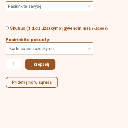
Skubus (1 d.d.) užsakymo įgyvendinimas
(
+
20,00
€
)
Pasirinkite pakuotę:
Į krepšelį
Pridėti į norų sąrašą
Aprašymas
Papildoma informacija