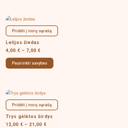
chosen
on
Price
This
the
range:
product
product
4,00 €
Pridėti į norų sąrašą
has
page
through
multiple
7,00 €
Lelijos žiedas
variants.
4,00
€
–
7,00
€
The
options
Pasirinkti savybes
may
be
chosen
on
Price
This
the
range:
product
product
12,00 €
Pridėti į norų sąrašą
has
page
through
multiple
21,00 €
Trys gėlėtos širdys
variants.
12,00
€
–
21,00
€
The