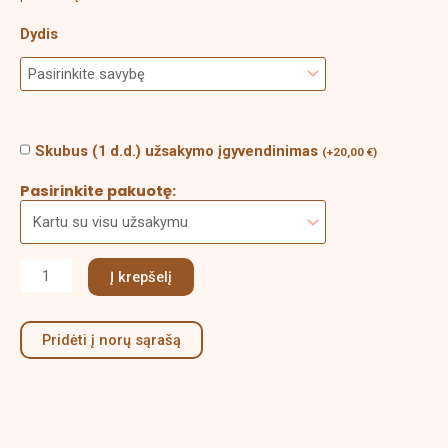
Dydis
Skubus (1 d.d.) užsakymo įgyvendinimas
(
+
20,00
€
)
Pasirinkite pakuotę:
Į krepšelį
Pridėti į norų sąrašą
Aprašymas