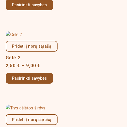
options
Pasirinkti savybes
may
be
chosen
on
Price
This
the
range:
product
product
2,50 €
Pridėti į norų sąrašą
has
page
through
multiple
9,00 €
Gėlė 2
variants.
2,50
€
–
9,00
€
The
options
Pasirinkti savybes
may
be
chosen
on
Price
This
the
range:
product
product
12,00 €
Pridėti į norų sąrašą
has
page
through