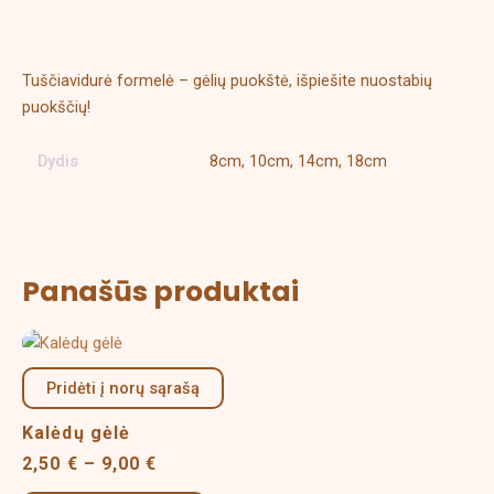
Papildoma informacija
Tuščiavidurė formelė – gėlių puokštė, išpiešite nuostabių
puokščių!
Dydis
8cm, 10cm, 14cm, 18cm
Panašūs produktai
Price
This
range:
product
2,50 €
Pridėti į norų sąrašą
has
through
multiple
9,00 €
Kalėdų gėlė
variants.
2,50
€
–
9,00
€
The