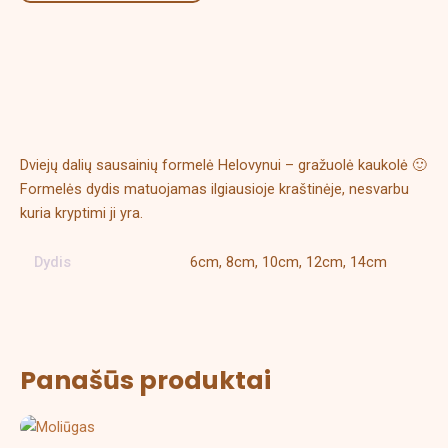
Aprašymas
Papildoma informacija
Dviejų dalių sausainių formelė Helovynui – gražuolė kaukolė 🙂
Formelės dydis matuojamas ilgiausioje kraštinėje, nesvarbu
kuria kryptimi ji yra.
Dydis
6cm, 8cm, 10cm, 12cm, 14cm
Panašūs produktai
Price
This
range: