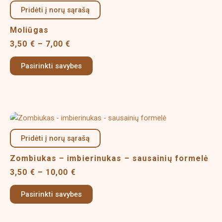
product
3,50 €
Pridėti į norų sąrašą
has
through
multiple
7,00 €
Moliūgas
variants.
3,50
€
–
7,00
€
The
options
Pasirinkti savybes
may
be
chosen
on
Price
This
the
range:
product
product
3,50 €
Pridėti į norų sąrašą
has
page
through
multiple
10,00 €
Zombiukas – imbierinukas – sausainių formelė
variants.
3,50
€
–
10,00
€
The
options
Pasirinkti savybes
may
be