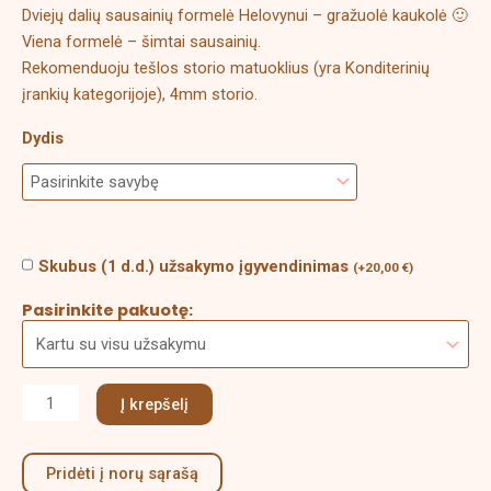
Dviejų dalių sausainių formelė Helovynui – gražuolė kaukolė 🙂
Viena formelė – šimtai sausainių.
Rekomenduoju tešlos storio matuoklius (yra Konditerinių
įrankių kategorijoje), 4mm storio.
Dydis
Skubus (1 d.d.) užsakymo įgyvendinimas
(
+
20,00
€
)
Pasirinkite pakuotę:
Į krepšelį
Pridėti į norų sąrašą