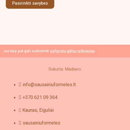
Pasirinkti savybes
may
be
chosen
on
the
product
page
Jus taip pat gali sudominti
zefyrinių gėlių reikmenys
Sukurta: Madiavo.
info@sausainiuformeles.lt
+370 621 09 364
Kaunas, Eiguliai
sausainiuformeles