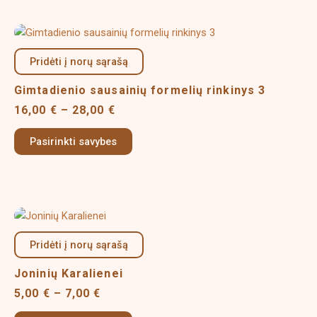
chosen
on
Price
This
the
range:
product
product
16,00 €
Pridėti į norų sąrašą
has
page
through
multiple
28,00 €
Gimtadienio sausainių formelių rinkinys 3
variants.
16,00
€
–
28,00
€
The
options
Pasirinkti savybes
may
be
chosen
on
Price
This
the
range:
product
product
5,00 €
Pridėti į norų sąrašą
has
page
through
multiple
7,00 €
Joninių Karalienei
variants.
5,00
€
–
7,00
€
The
options