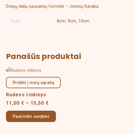
Dviejų dalių sausainių formelė – Joninių Karaliui.
Dydis
8cm, 9cm, 10cm
Panašūs produktai
Price
This
range:
product
11,00 €
Pridėti į norų sąrašą
has
through
multiple
15,50 €
Rudens rinkinys
variants.
11,00
€
–
15,50
€
The
options
Pasirinkti savybes
may
be