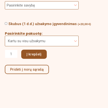
Skubus (1 d.d.) užsakymo įgyvendinimas
(
+
20,00
€
)
Pasirinkite pakuotę:
Į krepšelį
Pridėti į norų sąrašą
Aprašymas
Papildoma informacija