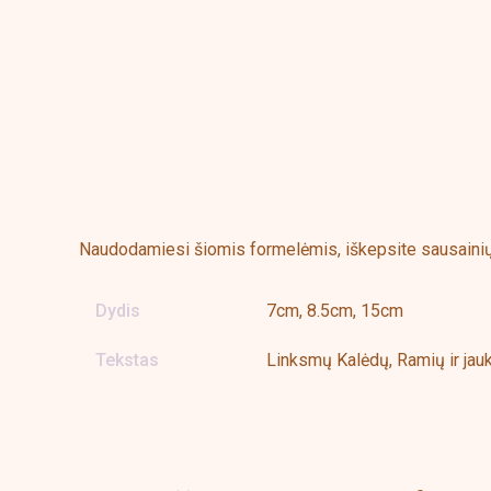
Aprašymas
Papildoma informacija
Naudodamiesi šiomis formelėmis, iškepsite sausainių ir
Dydis
7cm, 8.5cm, 15cm
Tekstas
Linksmų Kalėdų, Ramių ir jauk