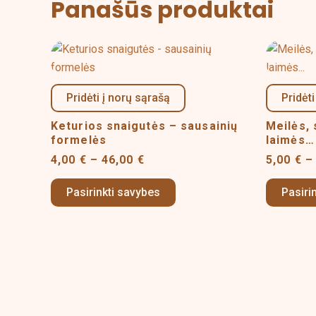
Panašūs produktai
Price
This
range:
product
4,00 €
has
through
Pridėti į norų sąrašą
Pridėti
46,00 €
multiple
variants.
Keturios snaigutės – sausainių
Meilės,
formelės
The
laimės…
options
4,00
€
–
46,00
€
5,00
€
–
may
Pasirinkti savybes
Pasiri
be
chosen
on
the
product
page