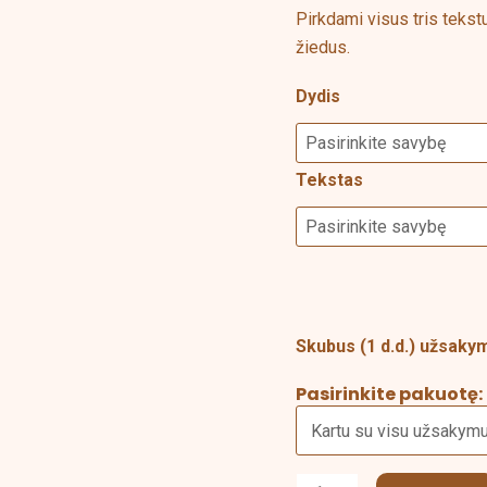
Pirkdami visus tris tekst
žiedus.
Dydis
Tekstas
Skubus (1 d.d.) užsak
Pasirinkite pakuotę: