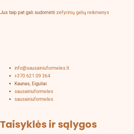
Jus taip pat gali sudominti
zefyrinių gėlių reikmenys
info@sausainiuformeles.lt
+370 621 09 364
Kaunas, Eiguliai
sausainiuformeles
sausainiuformeles
Taisyklės ir sąlygos