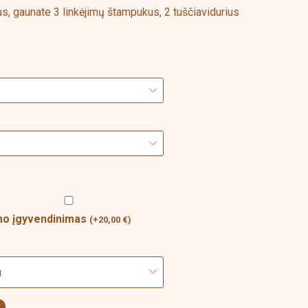
us, gaunate 3 linkėjimų štampukus, 2 tuščiavidurius
ymo įgyvendinimas
(
+
20,00
€
)