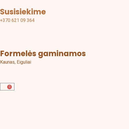
o
g
Susisiekime
o
r
+370 621 09 364
k
a
m
Formelės gaminamos
Kaunas, Eiguliai
0
Cart