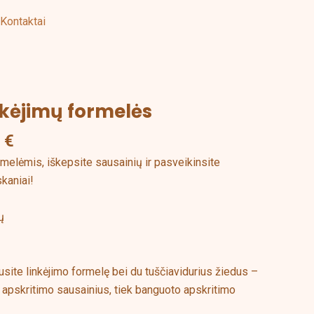
Kontaktai
nkėjimų formelės
Price
range:
0
€
6,00 €
through
elėmis, iškepsite sausainių ir pasveikinsite
46,00 €
skaniai!
ų
site linkėjimo formelę bei du tuščiavidurius žiedus –
s apskritimo sausainius, tiek banguoto apskritimo