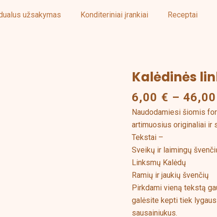
idualus užsakymas
Konditeriniai įrankiai
Receptai
Kalėdinės li
produkto
kiekis:
6,00
€
–
46,0
Kalėdinės
Naudodamiesi šiomis form
linkėjimų
artimuosius originaliai ir 
formelės
Tekstai –
Sveikų ir laimingų švenči
Linksmų Kalėdų
Ramių ir jaukių švenčių
Pirkdami vieną tekstą gau
galėsite kepti tiek lygau
sausainiukus.