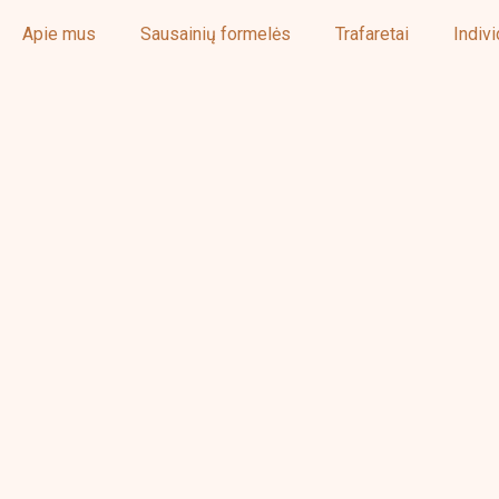
Apie mus
Sausainių formelės
Trafaretai
Indiv