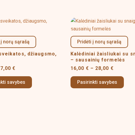
Price
Price
This
This
range:
range:
product
produ
5,00 €
16,00 €
has
has
through
through
 į norų sąrašą
Pridėti į norų sąrašą
7,00 €
28,00 €
multiple
multi
variants.
varia
 sveikatos, džiaugsmo,
Kalėdiniai žaisliukai su 
The
– sausainių formelės
The
options
optio
7,00
€
16,00
€
–
28,00
€
may
may
nkti savybes
Pasirinkti savybes
be
be
chosen
chos
on
on
the
the
product
produ
page
page