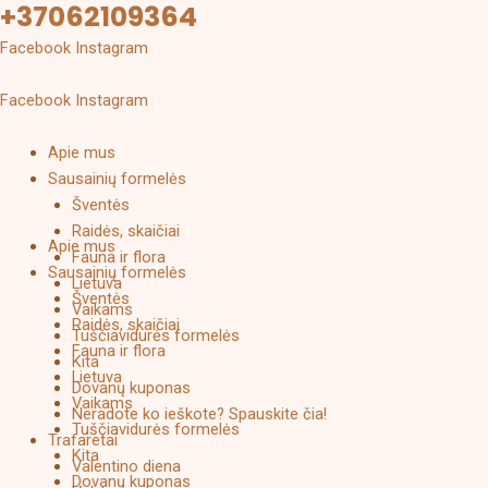
+37062109364
Pereiti
prie
Facebook
Instagram
turinio
KURIAMA IR GAMINAMA LIETUVOJE
Facebook
Instagram
Apie mus
Sausainių formelės
Šventės
Raidės, skaičiai
Apie mus
Fauna ir flora
Sausainių formelės
Lietuva
Šventės
Vaikams
Raidės, skaičiai
Tuščiavidurės formelės
Fauna ir flora
Kita
Lietuva
Dovanų kuponas
Vaikams
Neradote ko ieškote? Spauskite čia!
Tuščiavidurės formelės
Trafaretai
Kita
Valentino diena
Dovanų kuponas