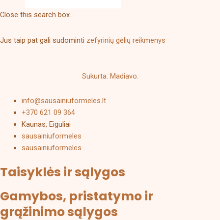
the
Close this search box.
product
page
Jus taip pat gali sudominti
zefyrinių gėlių reikmenys
Sukurta: Madiavo.
info@sausainiuformeles.lt
+370 621 09 364
Kaunas, Eiguliai
sausainiuformeles
sausainiuformeles
Taisyklės ir sąlygos
Gamybos, pristatymo ir
grąžinimo sąlygos