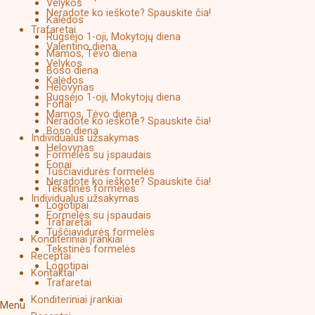
Velykos
Neradote ko ieškote? Spauskite čia!
Kalėdos
Trafaretai
Rugsėjo 1-oji, Mokytojų diena
Valentino diena
Mamos, Tėvo diena
Velykos
Boso diena
Kalėdos
Helovynas
Rugsėjo 1-oji, Mokytojų diena
Fonai
Mamos, Tėvo diena
Neradote ko ieškote? Spauskite čia!
Boso diena
Individualus užsakymas
Helovynas
Formelės su įspaudais
Fonai
Tuščiavidurės formelės
Neradote ko ieškote? Spauskite čia!
Tekstinės formelės
Individualus užsakymas
Logotipai
Formelės su įspaudais
Trafaretai
Tuščiavidurės formelės
Konditeriniai įrankiai
Tekstinės formelės
Receptai
Logotipai
Kontaktai
Trafaretai
Konditeriniai įrankiai
Menu