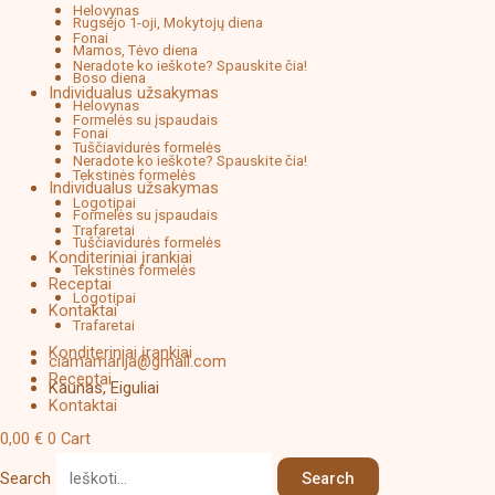
Helovynas
Rugsėjo 1-oji, Mokytojų diena
Fonai
Mamos, Tėvo diena
Neradote ko ieškote? Spauskite čia!
Boso diena
Individualus užsakymas
Helovynas
Formelės su įspaudais
Fonai
Tuščiavidurės formelės
Neradote ko ieškote? Spauskite čia!
Tekstinės formelės
Individualus užsakymas
Logotipai
Formelės su įspaudais
Trafaretai
Tuščiavidurės formelės
Konditeriniai įrankiai
Tekstinės formelės
Receptai
Logotipai
Kontaktai
Trafaretai
Konditeriniai įrankiai
ciamamarija@gmail.com
Receptai
Kaunas, Eiguliai
Kontaktai
0,00
€
0
Cart
Price
Search
Search
produkto