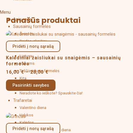
Menu
Panašūs produktai
Apie mus
Sausainių formelės
Price
This
Šventės
range:
product
Raidės, skaičiai
16,00 €
Pridėti į norų sąrašą
has
Fauna ir flora
through
multiple
Lietuva
28,00 €
Kalėdiniai žaisliukai su snaigėmis – sausainių
variants.
formelės
Vaikams
The
Tuščiavidurės formelės
16,00
€
–
28,00
€
options
Kita
may
Pasirinkti savybes
Dovanų kuponas
be
Neradote ko ieškote? Spauskite čia!
chosen
Trafaretai
on
Valentino diena
the
Price
Velykos
This
product
range:
Kalėdos
product
page
4,00 €
Pridėti į norų sąrašą
has
Rugsėjo 1-oji, Mokytojų diena