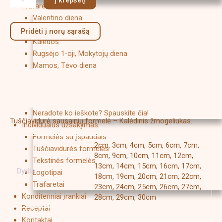
Trafaretai
Valentino diena
Velykos
Pridėti į norų sąrašą
Kalėdos
Rugsėjo 1-oji, Mokytojų diena
Mamos, Tėvo diena
Boso diena
Aprašymas
Helovynas
Papildoma informacija
Fonai
Neradote ko ieškote? Spauskite čia!
Tuščiavidurė sausainių formelė – Kalėdinis žmogeliukas.
Individualus užsakymas
Formelės su įspaudais
2cm, 3cm, 4cm, 5cm, 6cm, 7cm,
Tuščiavidurės formelės
8cm, 9cm, 10cm, 11cm, 12cm,
Tekstinės formelės
13cm, 14cm, 15cm, 16cm, 17cm,
Dydis
Logotipai
18cm, 19cm, 20cm, 21cm, 22cm,
Trafaretai
23cm, 24cm, 25cm, 26cm, 27cm,
Konditeriniai įrankiai
28cm, 29cm, 30cm
Receptai
Kontaktai