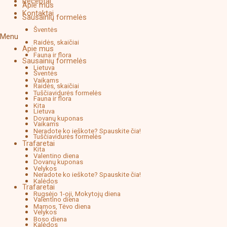
Receptai
Apie mus
Kontaktai
Sausainių formelės
Šventės
Menu
Raidės, skaičiai
Apie mus
Fauna ir flora
Sausainių formelės
Lietuva
Šventės
Vaikams
Raidės, skaičiai
Tuščiavidurės formelės
Fauna ir flora
Kita
Lietuva
Dovanų kuponas
Vaikams
Neradote ko ieškote? Spauskite čia!
Tuščiavidurės formelės
Trafaretai
Kita
Valentino diena
Dovanų kuponas
Velykos
Neradote ko ieškote? Spauskite čia!
Kalėdos
Trafaretai
Rugsėjo 1-oji, Mokytojų diena
Valentino diena
Mamos, Tėvo diena
Velykos
Boso diena
Kalėdos