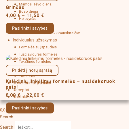
through
multiple
Mamos, Tėvo diena
11,50 €
Grinčas
variants.
Boso diena
4,00
€
–
11,50
€
The
Helovynas
options
Fonai
Pasirinkti savybes
may
Neradote ko ieškote? Spauskite čia!
be
Individualus užsakymas
chosen
Formelės su įspaudais
on
Tuščiavidurės formelės
Price
This
the
Tekstinės formelės
range:
product
product
8,00 €
Logotipai
Pridėti į norų sąrašą
has
page
through
Trafaretai
multiple
22,00 €
Kalėdinių linkėjimų formelės – nusidekoruok
Konditeriniai įrankiai
variants.
pats!
Receptai
The
8,00
€
–
22,00
€
Kontaktai
options
may
Pasirinkti savybes
0,00
€
0
Cart
be
Search
chosen
on
Search