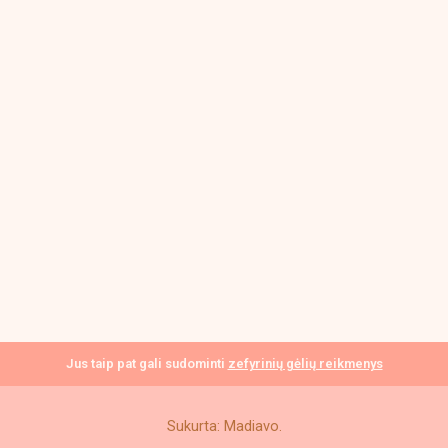
Jus taip pat gali sudominti
zefyrinių gėlių reikmenys
Sukurta: Madiavo.