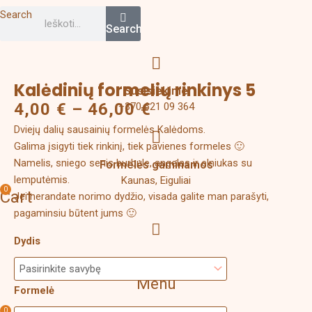
5
Search
Search
Kalėdinių formelių rinkinys 5
Susisiekime
4,00
€
–
46,00
€
+370 621 09 364
Dviejų dalių sausainių formelės Kalėdoms.
Galima įsigyti tiek rinkinį, tiek pavienes formeles 🙂
Namelis, sniego senis burbule, angelas ir elniukas su
Formelės gaminamos
lemputėmis.
Kaunas, Eiguliai
0
Cart
Jei nerandate norimo dydžio, visada galite man parašyti,
pagaminsiu būtent jums 🙂
Dydis
Menu
Formelė
0