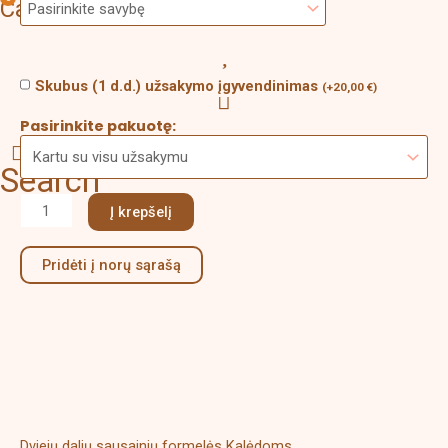
Cart
Skubus (1 d.d.) užsakymo įgyvendinimas
(
+
20,00
€
)
Pasirinkite pakuotę:
Search
Į krepšelį
Pridėti į norų sąrašą
Aprašymas
Papildoma informacija
Dviejų dalių sausainių formelės Kalėdoms.