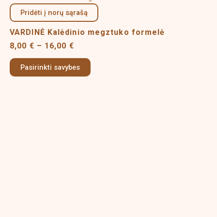
the
range:
product
Pridėti į norų sąrašą
8,00 €
product
has
through
page
VARDINĖ Kalėdinio megztuko formelė
multiple
16,00 €
variants.
8,00
€
–
16,00
€
The
options
Pasirinkti savybes
may
be
chosen
on
the
product
page