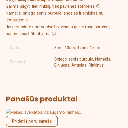
Galima įsigyti tiek rinkinį, tiek pavienes formeles 🙂
Namelis, sniego senis burbule, angelas ir elniukas su
lemputėmis.
Jei nerandate norimo dydžio, visada galite man parašyti,
pagaminsiu būtent jums 🙂
Dydis
8cm, 10cm, 12cm, 15cm
Sniego senis burbule, Namelis,
Formelė
Elniukas, Angelas, Rinkinys
Panašūs produktai
Price
This
range:
product
Pridėti į norų sąrašą
5,00 €
has