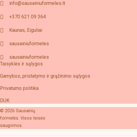
info@sausainiuformeles.lt
+370 621 09 364
Kaunas, Eiguliai
sausainiuformeles
sausainiuformeles
Taisyklės ir sąlygos
Gamybos, pristatymo ir grąžinimo sąlygos
Privatumo politika
DUK
© 2026 Sausainių
formelės. Visos teisės
saugomos.