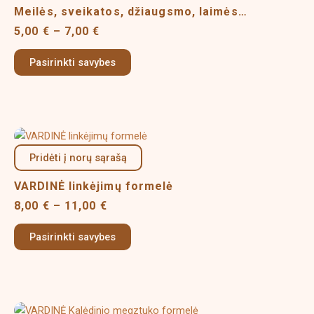
through
Meilės, sveikatos, džiaugsmo, laimės…
multiple
7,00 €
variants.
5,00
€
–
7,00
€
The
options
Pasirinkti savybes
may
be
chosen
on
Price
This
the
range:
product
Pridėti į norų sąrašą
8,00 €
product
has
through
page
VARDINĖ linkėjimų formelė
multiple
11,00 €
variants.
8,00
€
–
11,00
€
The
options
Pasirinkti savybes
may
be
chosen
on
Price
This