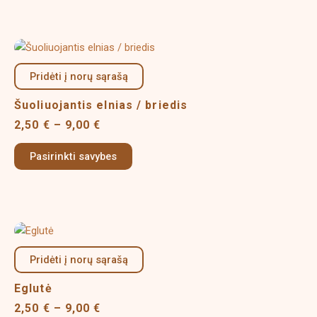
chosen
on
Price
This
the
range:
product
product
2,50 €
Pridėti į norų sąrašą
has
page
through
multiple
9,00 €
Šuoliuojantis elnias / briedis
variants.
2,50
€
–
9,00
€
The
options
Pasirinkti savybes
may
be
chosen
on
Price
This
the
range:
product
product
2,50 €
Pridėti į norų sąrašą
has
page
through
multiple
9,00 €
Eglutė
variants.
2,50
€
–
9,00
€
The