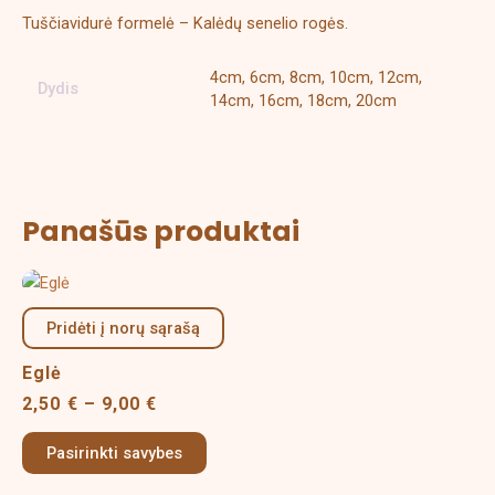
Tuščiavidurė formelė – Kalėdų senelio rogės.
4cm, 6cm, 8cm, 10cm, 12cm,
Dydis
14cm, 16cm, 18cm, 20cm
Panašūs produktai
Price
This
range:
product
2,50 €
Pridėti į norų sąrašą
has
through
multiple
9,00 €
Eglė
variants.
2,50
€
–
9,00
€
The
options
Pasirinkti savybes
may
be