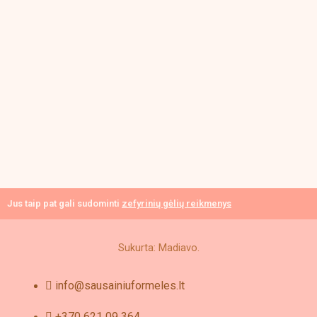
Jus taip pat gali sudominti
zefyrinių gėlių reikmenys
Sukurta: Madiavo.
info@sausainiuformeles.lt
+370 621 09 364