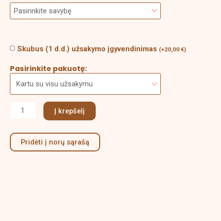
Skubus (1 d.d.) užsakymo įgyvendinimas
(
+
20,00
€
)
Pasirinkite pakuotę:
Į krepšelį
Pridėti į norų sąrašą
Aprašymas
Papildoma informacija