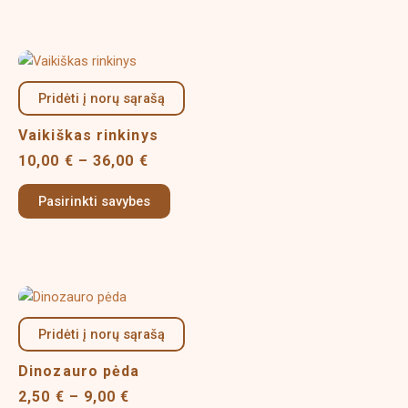
chosen
on
Price
This
the
range:
product
product
10,00 €
Pridėti į norų sąrašą
has
page
through
multiple
36,00 €
Vaikiškas rinkinys
variants.
10,00
€
–
36,00
€
The
options
Pasirinkti savybes
may
be
chosen
on
Price
This
the
range:
product
product
2,50 €
Pridėti į norų sąrašą
has
page
through
multiple
9,00 €
Dinozauro pėda
variants.
2,50
€
–
9,00
€
The