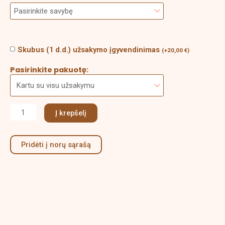
Skubus (1 d.d.) užsakymo įgyvendinimas
(
+
20,00
€
)
Pasirinkite pakuotę:
Į krepšelį
Pridėti į norų sąrašą
Aprašymas
Papildoma informacija