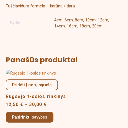
Tuščiavidurė formelė – karūna / tiara.
4cm, 6cm, 8cm, 10cm, 12cm,
Dydis
14cm, 16cm, 18cm, 20cm
Panašūs produktai
Price
This
range:
product
12,50 €
Pridėti į norų sąrašą
has
through
multiple
30,00 €
Rugsėjo 1-osios rinkinys
variants.
12,50
€
–
30,00
€
The
options
Pasirinkti savybes
may
be