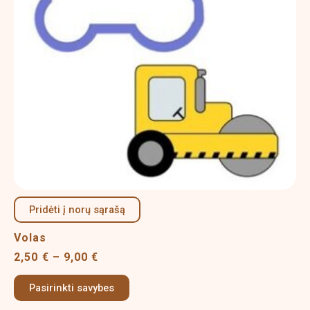
options
may
be
chosen
on
the
product
page
Pridėti į norų sąrašą
Volas
2,50
€
–
9,00
€
Pasirinkti savybes