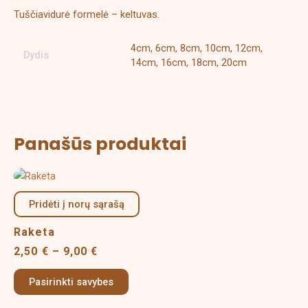
Tuščiavidurė formelė – keltuvas.
4cm, 6cm, 8cm, 10cm, 12cm,
Dydis
14cm, 16cm, 18cm, 20cm
Panašūs produktai
Price
This
range:
product
2,50 €
Pridėti į norų sąrašą
has
through
multiple
9,00 €
Raketa
variants.
2,50
€
–
9,00
€
The
options
Pasirinkti savybes
may
be