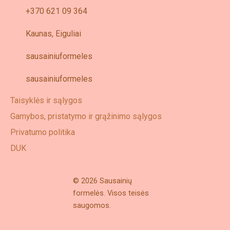
+370 621 09 364
Kaunas, Eiguliai
sausainiuformeles
sausainiuformeles
Taisyklės ir sąlygos
Gamybos, pristatymo ir grąžinimo sąlygos
Privatumo politika
DUK
© 2026 Sausainių
formelės. Visos teisės
saugomos.