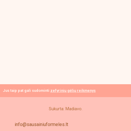
Jus taip pat gali sudominti
zefyrinių gėlių reikmenys
Sukurta: Madiavo.
info@sausainiuformeles.lt