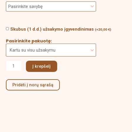
Skubus (1 d.d.) užsakymo įgyvendinimas
(
+
20,00
€
)
Pasirinkite pakuotę:
Į krepšelį
Pridėti į norų sąrašą
Aprašymas
Papildoma informacija