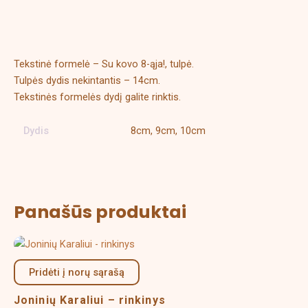
Aprašymas
Papildoma informacija
Tekstinė formelė – Su kovo 8-ąja!, tulpė.
Tulpės dydis nekintantis – 14cm.
Tekstinės formelės dydį galite rinktis.
Dydis
8cm, 9cm, 10cm
Panašūs produktai
Price
This
range:
product
18,00 €
Pridėti į norų sąrašą
has
through
multiple
25,00 €
Joninių Karaliui – rinkinys