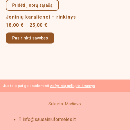
product
18,00 €
Pridėti į norų sąrašą
has
page
through
multiple
25,00 €
Joninių karalienei – rinkinys
variants.
18,00
€
–
25,00
€
The
options
Pasirinkti savybes
may
be
chosen
on
the
product
page
Jus taip pat gali sudominti
zefyrinių gėlių reikmenys
Sukurta: Madiavo.
info@sausainiuformeles.lt