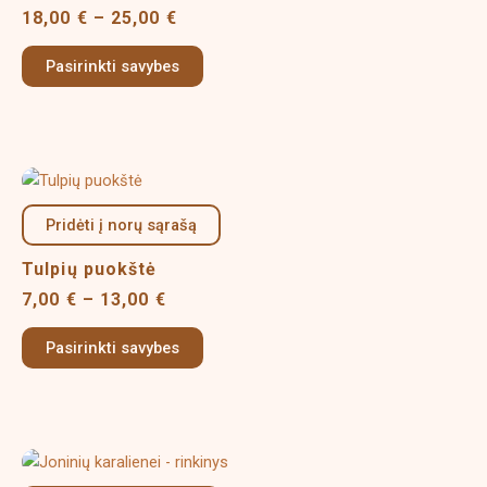
variants.
18,00
€
–
25,00
€
The
options
Pasirinkti savybes
may
be
chosen
on
Price
This
the
range:
product
product
7,00 €
Pridėti į norų sąrašą
has
page
through
multiple
13,00 €
Tulpių puokštė
variants.
7,00
€
–
13,00
€
The
options
Pasirinkti savybes
may
be
chosen
on
Price
This
the
range:
product