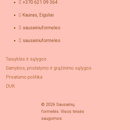
+370 621 09 364
Kaunas, Eiguliai
sausainiuformeles
sausainiuformeles
Taisyklės ir sąlygos
Gamybos, pristatymo ir grąžinimo sąlygos
Privatumo politika
DUK
© 2026 Sausainių
formelės. Visos teisės
saugomos.