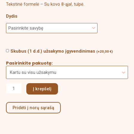
Tekstinė formelė – Su kovo 8-ąja!, tulpė.
Dydis
Skubus (1 d.d.) užsakymo įgyvendinimas
(
+
20,00
€
)
Pasirinkite pakuotę:
Į krepšelį
Pridėti į norų sąrašą