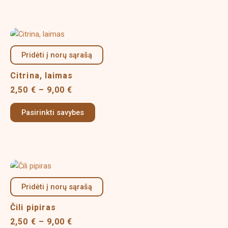
chosen
on
Price
This
the
range:
product
product
2,50 €
Pridėti į norų sąrašą
has
page
through
multiple
9,00 €
Citrina, laimas
variants.
2,50
€
–
9,00
€
The
options
Pasirinkti savybes
may
be
chosen
on
Price
This
the
range:
product
product
2,50 €
Pridėti į norų sąrašą
has
page
through
multiple
9,00 €
Čili pipiras
variants.
2,50
€
–
9,00
€
The