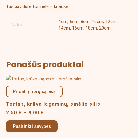
Tuščiavidurė formelė – kriaušė.
4cm, 6cm, 8cm, 10cm, 12cm,
Dydis
14cm, 16cm, 18cm, 20cm
Panašūs produktai
Price
This
range:
product
2,50 €
Pridėti į norų sąrašą
has
through
multiple
9,00 €
Tortas, krūva lagaminų, smėlio pilis
variants.
2,50
€
–
9,00
€
The
options
Pasirinkti savybes
may
be