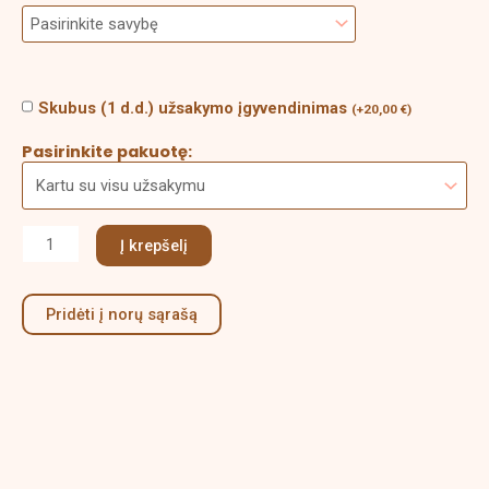
Skubus (1 d.d.) užsakymo įgyvendinimas
(
+
20,00
€
)
Pasirinkite pakuotę:
Į krepšelį
Pridėti į norų sąrašą
Aprašymas
Papildoma informacija