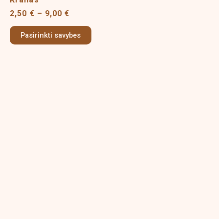
variants.
2,50
€
–
9,00
€
The
options
Pasirinkti savybes
may
be
chosen
on
the
product
page