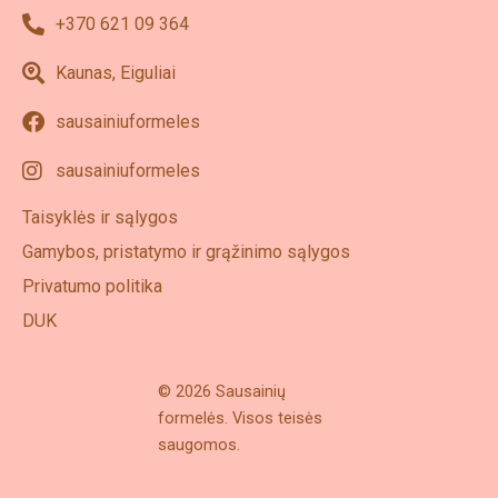
+370 621 09 364
Kaunas, Eiguliai
sausainiuformeles
sausainiuformeles
Taisyklės ir sąlygos
Gamybos, pristatymo ir grąžinimo sąlygos
Privatumo politika
DUK
© 2026 Sausainių
formelės. Visos teisės
saugomos.