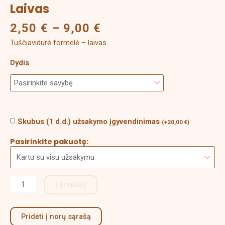
Laivas
2,50
€
–
9,00
€
Tuščiavidurė formelė – laivas.
Dydis
Skubus (1 d.d.) užsakymo įgyvendinimas
(
+
20,00
€
)
Pasirinkite pakuotę:
Į krepšelį
Pridėti į norų sąrašą