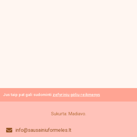
Jus taip pat gali sudominti
zefyrinių gėlių reikmenys
Sukurta: Madiavo.
info@sausainiuformeles.lt