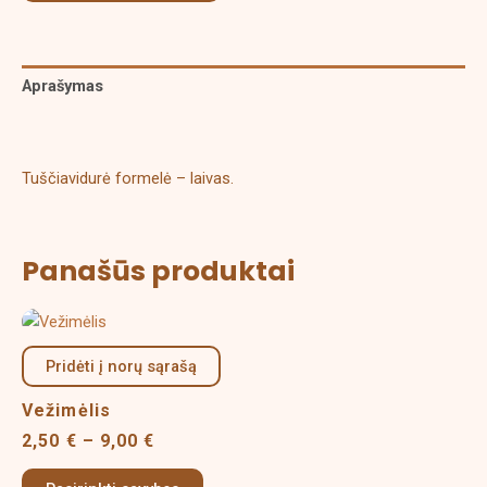
Aprašymas
Papildoma informacija
Tuščiavidurė formelė – laivas.
Panašūs produktai
Price
This
range:
product
2,50 €
Pridėti į norų sąrašą
has
through
multiple
9,00 €
Vežimėlis
variants.
2,50
€
–
9,00
€
The
options