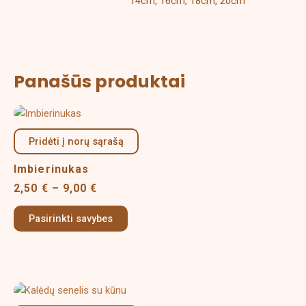
14cm, 16cm, 18cm, 20cm
Panašūs produktai
Price
This
range:
product
2,50 €
Pridėti į norų sąrašą
has
through
multiple
9,00 €
Imbierinukas
variants.
2,50
€
–
9,00
€
The
options
Pasirinkti savybes
may
be
chosen
on
Price
This
the
range:
product