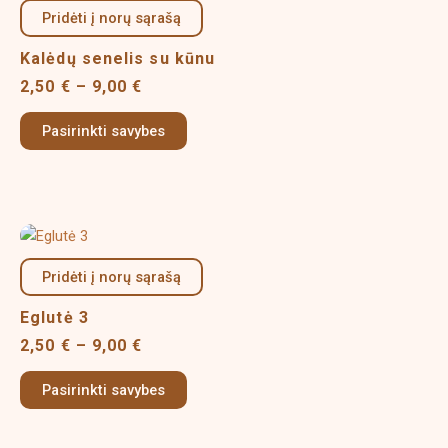
product
2,50 €
Pridėti į norų sąrašą
has
page
through
multiple
9,00 €
Kalėdų senelis su kūnu
variants.
2,50
€
–
9,00
€
The
options
Pasirinkti savybes
may
be
chosen
on
Price
This
the
range:
product
product
2,50 €
Pridėti į norų sąrašą
has
page
through
multiple
9,00 €
Eglutė 3
variants.
2,50
€
–
9,00
€
The
options
Pasirinkti savybes
may
be