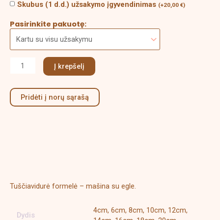
Skubus (1 d.d.) užsakymo įgyvendinimas
(
+
20,00
€
)
Pasirinkite pakuotę:
Į krepšelį
Pridėti į norų sąrašą
Aprašymas
Papildoma informacija
Tuščiavidurė formelė – mašina su egle.
4cm, 6cm, 8cm, 10cm, 12cm,
Dydis