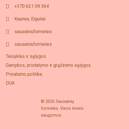
+370 621 09 364
Kaunas, Eiguliai
sausainiuformeles
sausainiuformeles
Taisyklės ir sąlygos
Gamybos, pristatymo ir grąžinimo sąlygos
Privatumo politika
DUK
© 2026 Sausainių
formelės. Visos teisės
saugomos.