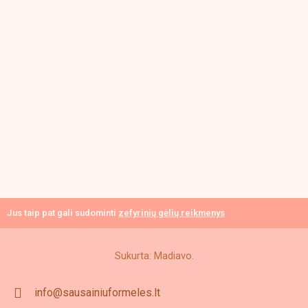
Jus taip pat gali sudominti
zefyrinių gėlių reikmenys
Sukurta: Madiavo.
info@sausainiuformeles.lt