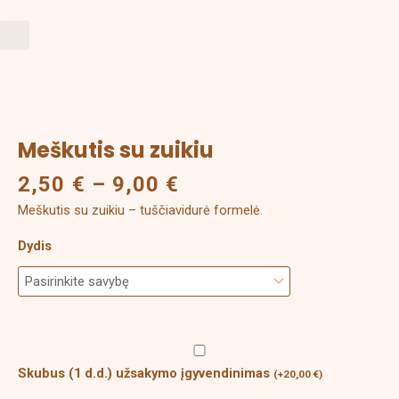
Search
Price
produkto
range:
kiekis:
2,50 €
Meškutis
Meškutis su zuikiu
through
su
2,50
€
–
9,00
€
9,00 €
zuikiu
Meškutis su zuikiu – tuščiavidurė formelė.
Dydis
Skubus (1 d.d.) užsakymo įgyvendinimas
(
+
20,00
€
)