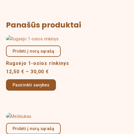
Panašūs produktai
Price
This
range:
product
12,50 €
Pridėti į norų sąrašą
has
through
multiple
30,00 €
Rugsėjo 1-osios rinkinys
variants.
12,50
€
–
30,00
€
The
options
Pasirinkti savybes
may
be
chosen
on
Price
This
the
range:
product
product
2,50 €
Pridėti į norų sąrašą
has
page
through