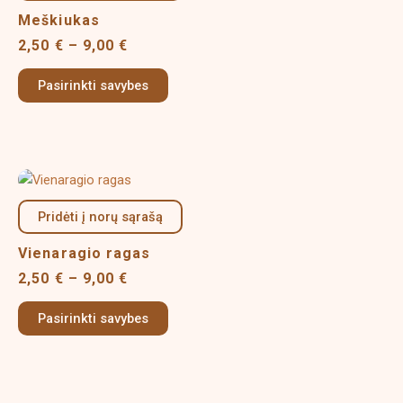
multiple
9,00 €
Meškiukas
variants.
2,50
€
–
9,00
€
The
options
Pasirinkti savybes
may
be
chosen
on
Price
This
the
range:
product
product
2,50 €
Pridėti į norų sąrašą
has
page
through
multiple
9,00 €
Vienaragio ragas
variants.
2,50
€
–
9,00
€
The
options
Pasirinkti savybes
may
be
chosen
on