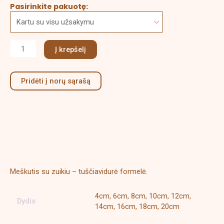
Pasirinkite pakuotę:
Į krepšelį
Pridėti į norų sąrašą
Aprašymas
Papildoma informacija
Meškutis su zuikiu – tuščiavidurė formelė.
4cm, 6cm, 8cm, 10cm, 12cm,
Dydis
14cm, 16cm, 18cm, 20cm