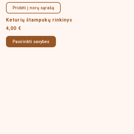
product
product
Pridėti į norų sąrašą
has
page
multiple
Keturių štampukų rinkinys
variants.
4,00
€
The
options
Pasirinkti savybes
may
be
chosen
on
the
product
page