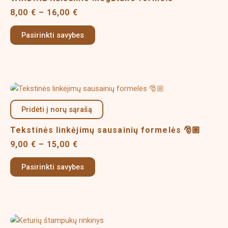
variants.
8,00
€
–
16,00
€
The
options
Pasirinkti savybes
may
be
chosen
on
Price
This
the
range:
product
product
9,00 €
Pridėti į norų sąrašą
has
page
through
multiple
15,00 €
Tekstinės linkėjimų sausainių formelės 🎅🏼
variants.
9,00
€
–
15,00
€
The
options
Pasirinkti savybes
may
be
chosen
on
This
the