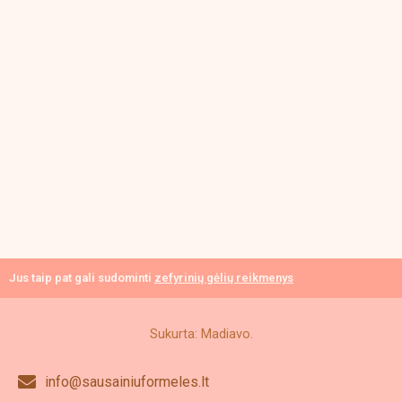
Jus taip pat gali sudominti
zefyrinių gėlių reikmenys
Sukurta: Madiavo.
info@sausainiuformeles.lt