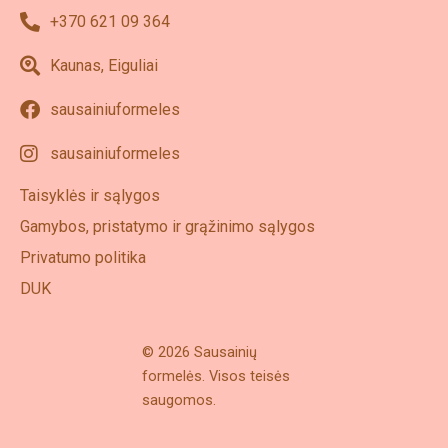
+370 621 09 364
Kaunas, Eiguliai
sausainiuformeles
sausainiuformeles
Taisyklės ir sąlygos
Gamybos, pristatymo ir grąžinimo sąlygos
Privatumo politika
DUK
© 2026 Sausainių
formelės. Visos teisės
saugomos.