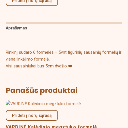
Pridėti į norų sąrašą
Aprašymas
Papildoma informacija
Rinkinį sudaro 6 formelės – 5vnt figūrinių sausainių formelių ir
viena linkėjimo formelė.
Visi sausainiukai bus 5cm dydžio ❤️
Panašūs produktai
Price
This
range:
product
8,00 €
Pridėti į norų sąrašą
has
through
multiple
16,00 €
VARDINĖ Kalėdinio megztuko formelė