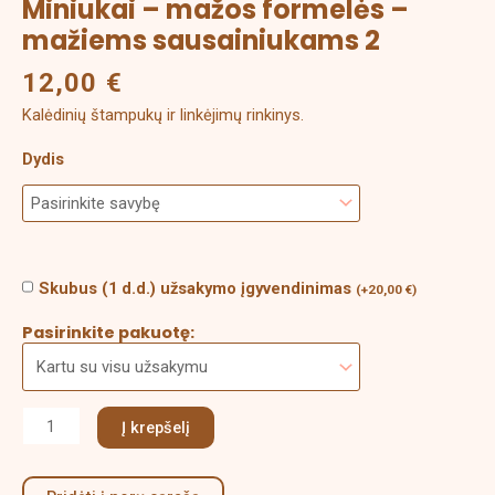
Miniukai – mažos formelės –
mažiems sausainiukams 2
12,00
€
Kalėdinių štampukų ir linkėjimų rinkinys.
Dydis
Skubus (1 d.d.) užsakymo įgyvendinimas
(
+
20,00
€
)
Pasirinkite pakuotę:
Į krepšelį