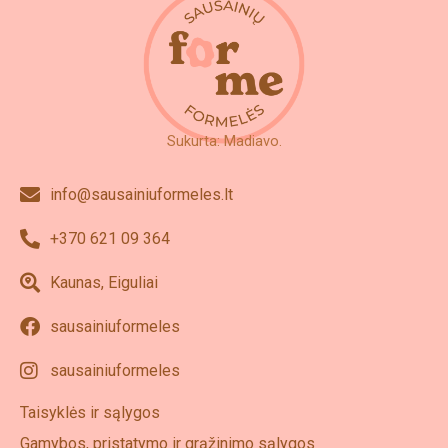
Sukurta: Madiavo.
info@sausainiuformeles.lt
+370 621 09 364
Kaunas, Eiguliai
sausainiuformeles
sausainiuformeles
Taisyklės ir sąlygos
Gamybos, pristatymo ir grąžinimo sąlygos