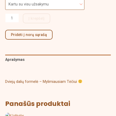
Į krepšelį
Pridėti į norų sąrašą
Aprašymas
Papildoma informacija
Dviejų dalių formelė – Mylimiausiam Tėčiui
Panašūs produktai
Price
This