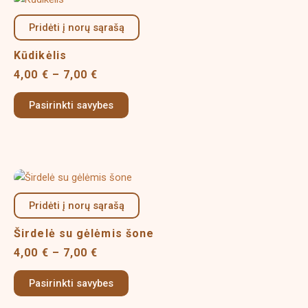
range:
product
4,00 €
Pridėti į norų sąrašą
has
through
multiple
7,00 €
Kūdikėlis
variants.
4,00
€
–
7,00
€
The
options
Pasirinkti savybes
may
be
chosen
on
Price
This
the
range:
product
product
4,00 €
Pridėti į norų sąrašą
has
page
through
multiple
7,00 €
Širdelė su gėlėmis šone
variants.
4,00
€
–
7,00
€
The
options
Pasirinkti savybes
may