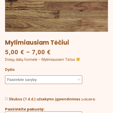
Mylimiausiam Tėčiui
5,00
€
–
7,00
€
Dviejų dalių formelė – Mylimiausiam Tėčiui
Dydis
Skubus (1 d.d.) užsakymo įgyvendinimas
(
+
20,00
€
)
Pasirinkite pakuotę: