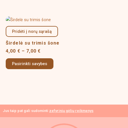
be
chosen
on
Price
This
the
range:
product
product
4,00 €
Pridėti į norų sąrašą
has
page
through
multiple
7,00 €
Širdelė su trimis šone
variants.
4,00
€
–
7,00
€
The
options
Pasirinkti savybes
may
be
chosen
on
the
product
page
Jus taip pat gali sudominti
zefyrinių gėlių reikmenys