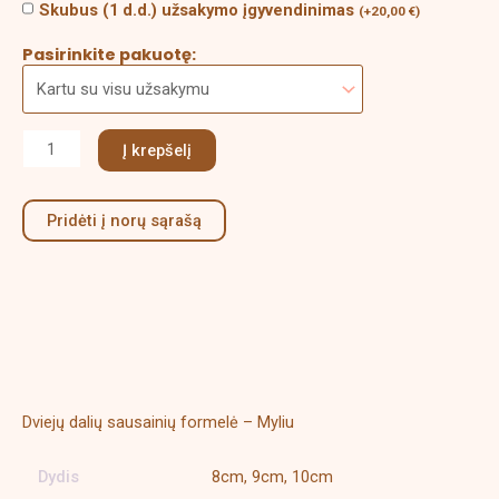
Skubus (1 d.d.) užsakymo įgyvendinimas
(
+
20,00
€
)
Pasirinkite pakuotę:
Į krepšelį
Pridėti į norų sąrašą
Aprašymas
Papildoma informacija
Dviejų dalių sausainių formelė – Myliu
Dydis
8cm, 9cm, 10cm