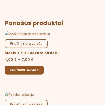
Panašūs produktai
Price
This
range:
product
4,00 €
Pridėti į norų sąrašą
has
through
multiple
7,00 €
Meškutis su dėžute širdelių
variants.
4,00
€
–
7,00
€
The
options
Pasirinkti savybes
may
be
chosen
on
Price
This
the
range:
product
product
4,00 €
Pridėti į norų sąrašą