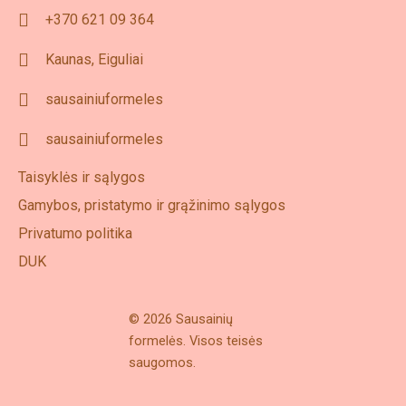
+370 621 09 364
Kaunas, Eiguliai
sausainiuformeles
sausainiuformeles
Taisyklės ir sąlygos
Gamybos, pristatymo ir grąžinimo sąlygos
Privatumo politika
DUK
© 2026 Sausainių
formelės. Visos teisės
saugomos.