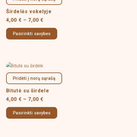
has
page
through
multiple
7,00 €
Širdelės vokelyje
variants.
4,00
€
–
7,00
€
The
options
Pasirinkti savybes
may
be
chosen
on
Price
This
the
range:
product
product
4,00 €
Pridėti į norų sąrašą
has
page
through
multiple
7,00 €
Bitutė su širdele
variants.
4,00
€
–
7,00
€
The
options
Pasirinkti savybes
may
be
chosen