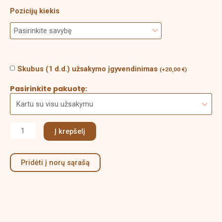
Pozicijų kiekis
Skubus (1 d.d.) užsakymo įgyvendinimas
(
+
20,00
€
)
Pasirinkite pakuotę:
Į krepšelį
Pridėti į norų sąrašą
Aprašymas