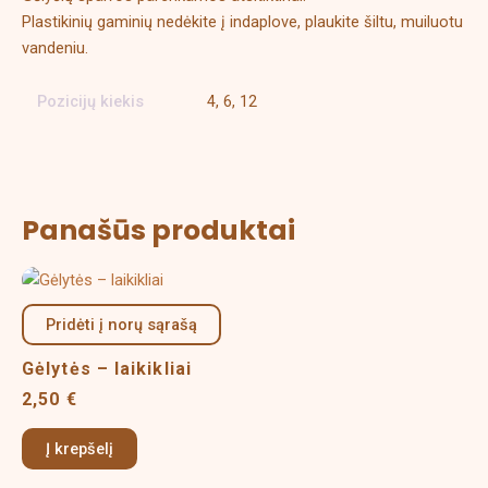
Plastikinių gaminių nedėkite į indaplove, plaukite šiltu, muiluotu
vandeniu.
Pozicijų kiekis
4, 6, 12
Panašūs produktai
Pridėti į norų sąrašą
Gėlytės – laikikliai
2,50
€
Į krepšelį