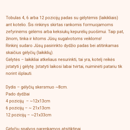
Papildoma informacija
Tobulas 4, 6 arba 12 pozicijų padas su gėlytėmis (laikikliais)
ant kotelio. Šis rinkinys skirtas rankomis formuojamoms
zefyrinėms gėlėms arba keksiukų kepurėlių puošimui. Taip pat,
žinom, tinka ir kitoms Jūsų sugalvotoms veikloms!
Rinkinį sudaro Jūsų pasirinkto dydžio padas bei atitinkamas
skaičius gėlyčių (laikiklių).
Gėlytės – laikikliai atkeliaus nesurinkti, tai yra, kotelį reikės
įstatyti į gėlytę. Įstatyti laikosi labai tvirtai, nuiminėti patariu tik
norint išplauti.
Dydis – gėlyčių skersmuo ~8cm.
Pado dydžiai
4 pozicijų – ~12x13cm
6 pozicijų – ~ 21x13cm
12 pozicijų – ~21x33cm
Gėlyčių spalvos parenkamos atsitiktinai.