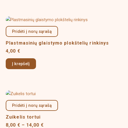
Pridėti į norų sąrašą
Plastmasinių glaistymo plokštelių rinkinys
4,00
€
Į krepšelį
Price
This
range:
product
8,00 €
Pridėti į norų sąrašą
has
through
multiple
14,00 €
Zuikelis tortui
variants.
8,00
€
–
14,00
€
The