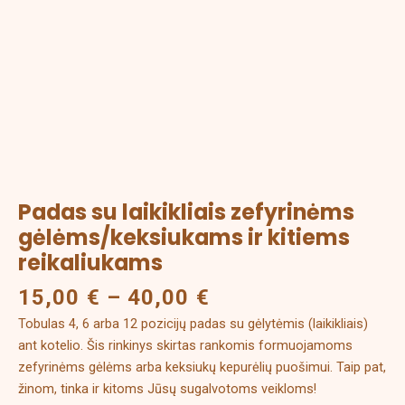
kitiems
reikaliukams
Padas su laikikliais zefyrinėms
gėlėms/keksiukams ir kitiems
reikaliukams
15,00
€
–
40,00
€
Tobulas 4, 6 arba 12 pozicijų padas su gėlytėmis (laikikliais)
ant kotelio. Šis rinkinys skirtas rankomis formuojamoms
zefyrinėms gėlėms arba keksiukų kepurėlių puošimui. Taip pat,
žinom, tinka ir kitoms Jūsų sugalvotoms veikloms!