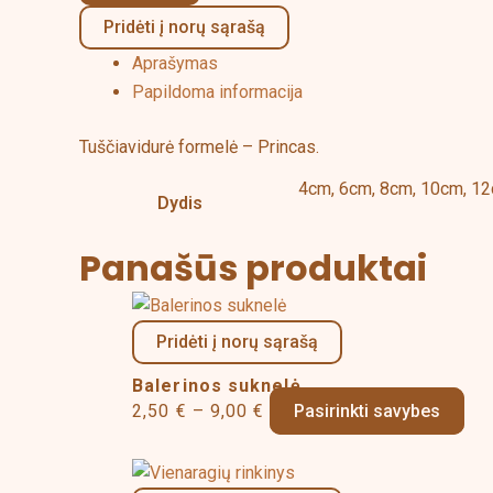
Pridėti į norų sąrašą
Aprašymas
Papildoma informacija
Tuščiavidurė formelė – Princas.
4cm, 6cm, 8cm, 10cm, 1
Dydis
Panašūs produktai
Price
Thi
range:
pro
Pridėti į norų sąrašą
2,50 €
has
Balerinos suknelė
through
mul
2,50
€
–
9,00
€
Pasirinkti savybes
9,00 €
vari
The
Price
opt