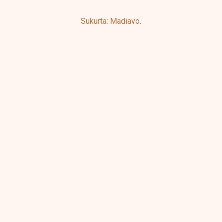
e
Sukurta: Madiavo.