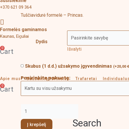
Susisiekime
9,00 €
+370 621 09 364
Tuščiavidurė formelė – Princas.
Formelės gaminamos
Kaunas, Eiguliai
Dydis
0
Išvalyti
Cart
Skubus (1 d.d.) užsakymo įgyvendinimas
(
+
20,00
Pasirinkite pakuotę:
Apie mus
Sausainių formelės
Trafaretai
Individual
0
Cart
Search
Į krepšelį