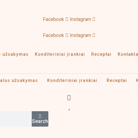
Facebook
Instagram
KURIAMA IR GAMINAMA LIETUVOJE
Facebook
Instagram
us užsakymas
Konditeriniai įrankiai
Receptai
Kontakta
ualus užsakymas
Konditeriniai įrankiai
Receptai
Search