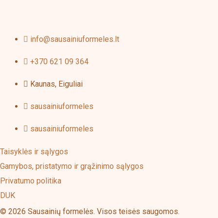
pag
info@sausainiuformeles.lt
+370 621 09 364
Kaunas, Eiguliai
sausainiuformeles
sausainiuformeles
Taisyklės ir sąlygos
Gamybos, pristatymo ir grąžinimo sąlygos
Privatumo politika
DUK
© 2026 Sausainių formelės. Visos teisės saugomos.