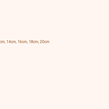
2cm, 14cm, 16cm, 18cm, 20cm
s
duct
tiple
ants.
This
ions