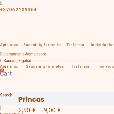
Pereiti
+37062109364
prie
turinio
Apie mus
Sausainių formelės
Trafaretai
Individual
ciamamarija@gmail.com
Kaunas, Eiguliai
Apie mus
Sausainių formelės
Trafaretai
Individ
0
Cart
Price
produkto
Search
Princas
range:
kiekis:
2,50 €
Princas
2,50
€
–
9,00
€
through