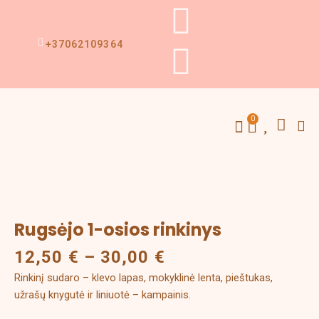
F
I
Pereiti
prie
turinio
a
n
+37062109364
c
s
e
t
S
Menu
0
Cart
Sausainių formelės
Individualus užsakymas
Konditeriniai įrankiai
b
a
o
g
Price
produkto
range:
kiekis:
o
r
12,50 €
Rugsėjo
Rugsėjo 1-osios rinkinys
through
1-
12,50
€
–
30,00
€
30,00 €
k
a
osios
rinkinys
Rinkinį sudaro – klevo lapas, mokyklinė lenta, pieštukas,
m
užrašų knygutė ir liniuotė – kampainis.