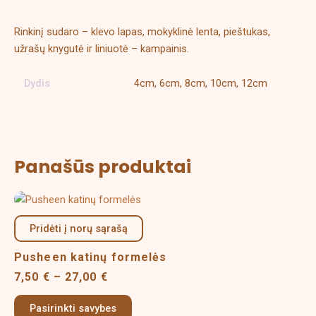
Rinkinį sudaro – klevo lapas, mokyklinė lenta, pieštukas,
užrašų knygutė ir liniuotė – kampainis.
Dydis
4cm, 6cm, 8cm, 10cm, 12cm
Panašūs produktai
Price
This
range:
product
7,50 €
Pridėti į norų sąrašą
has
through
multiple
27,00 €
Pusheen katinų formelės
variants.
7,50
€
–
27,00
€
The
options
Pasirinkti savybes