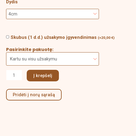
Dydis
Skubus (1 d.d.) užsakymo įgyvendinimas
(
+
20,00
€
)
Pasirinkite pakuotę:
Į krepšelį
Pridėti į norų sąrašą
Aprašymas
Papildoma informacija