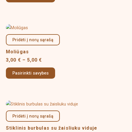
may
be
chosen
on
Price
This
the
range:
product
product
3,00 €
Pridėti į norų sąrašą
has
page
through
multiple
5,00 €
Moliūgas
variants.
3,00
€
–
5,00
€
The
options
Pasirinkti savybes
may
be
chosen
on
Price
This
the
range:
product
product
3,00 €
Pridėti į norų sąrašą
has
page
through
multiple
5,00 €
Stiklinis burbulas su žaisliuku viduje
variants.