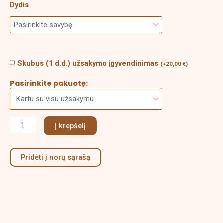
Dydis
Skubus (1 d.d.) užsakymo įgyvendinimas
(
+
20,00
€
)
Pasirinkite pakuotę:
Į krepšelį
Pridėti į norų sąrašą
Aprašymas