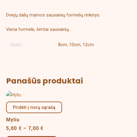
Papildoma informacija
Dviejų dalių mamos sausainių formelių rinkinys.
Viena formelė, šimtai sausainių…
Dydis
8cm, 10cm, 12cm
Panašūs produktai
Price
This
range:
product
5,00 €
Pridėti į norų sąrašą
has
through
multiple
7,00 €
Myliu
variants.
5,00
€
–
7,00
€
The