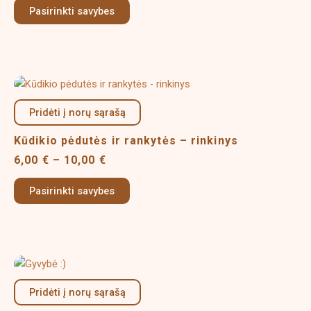
options
Pasirinkti savybes
may
be
chosen
on
Price
This
the
range:
product
product
6,00 €
Pridėti į norų sąrašą
has
page
through
multiple
10,00 €
Kūdikio pėdutės ir rankytės – rinkinys
variants.
6,00
€
–
10,00
€
The
options
Pasirinkti savybes
may
be
chosen
on
Price
This
the
range:
product
product
4,00 €
Pridėti į norų sąrašą
has
page
through