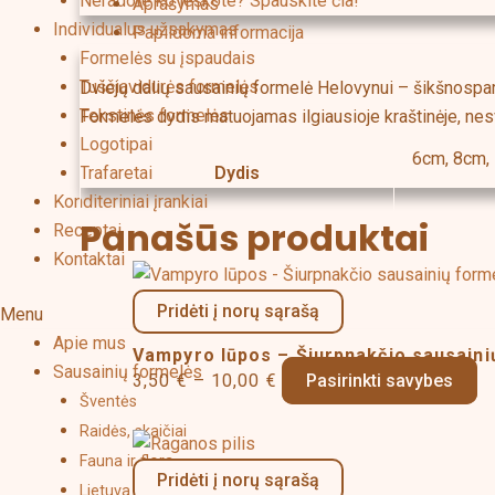
Neradote ko ieškote? Spauskite čia!
Aprašymas
Individualus užsakymas
Papildoma informacija
Formelės su įspaudais
Tuščiavidurės formelės
Dviejų dalių sausainių formelė Helovynui – šikšnospa
Tekstinės formelės
Formelės dydis matuojamas ilgiausioje kraštinėje, nesva
Logotipai
6cm, 8cm,
Dydis
Trafaretai
Konditeriniai įrankiai
Panašūs produktai
Receptai
Kontaktai
Price
Th
range:
pr
Pridėti į norų sąrašą
Menu
3,50 €
ha
Apie mus
Vampyro lūpos – Šiurpnakčio sausaini
through
mu
Sausainių formelės
3,50
€
–
10,00
€
Pasirinkti savybes
10,00 €
va
Šventės
Th
Raidės, skaičiai
Price
Thi
op
Fauna ir flora
range:
pro
m
Pridėti į norų sąrašą
Lietuva