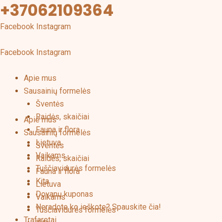
+37062109364
Pereiti
prie
Facebook
Instagram
turinio
Facebook
Instagram
Apie mus
Sausainių formelės
Šventės
Raidės, skaičiai
Apie mus
Fauna ir flora
Sausainių formelės
Lietuva
Šventės
Vaikams
Raidės, skaičiai
Tuščiavidurės formelės
Fauna ir flora
Kita
Lietuva
Dovanų kuponas
Vaikams
Neradote ko ieškote? Spauskite čia!
Tuščiavidurės formelės
Trafaretai