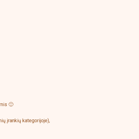
rnis 🙂
ų įrankių kategorijoje),