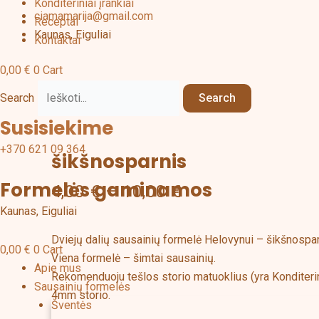
Konditeriniai įrankiai
ciamamarija@gmail.com
Receptai
Kaunas, Eiguliai
Kontaktai
0,00
€
0
Cart
Search
Search
Price
produkto
Susisiekime
range:
kiekis:
+370 621 09 364
4,00 €
šikšnosparnis
šikšnosparnis
through
Formelės gaminamos
4,00
€
–
10,00
€
10,00 €
Kaunas, Eiguliai
Dviejų dalių sausainių formelė Helovynui – šikšnospa
0,00
€
0
Cart
Viena formelė – šimtai sausainių.
Apie mus
Rekomenduoju tešlos storio matuoklius (yra Konditerini
Sausainių formelės
4mm storio.
Šventės