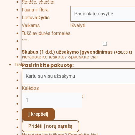
Raidės, skaičiai
Fauna ir flora
Dydis
Lietuva
Išvalyti
Vaikams
Tuščiavidurės formelės
Kita
Dovanų kuponas
Skubus (1 d.d.) užsakymo įgyvendinimas
(
+
20,00
€
)
Neradote ko ieškote? Spauskite čia!
Pasirinkite pakuotę:
Trafaretai
Valentino diena
Velykos
Kalėdos
Rugsėjo 1-oji, Mokytojų diena
Mamos, Tėvo diena
Boso diena
Į krepšelį
Helovynas
Pridėti į norų sąrašą
Fonai