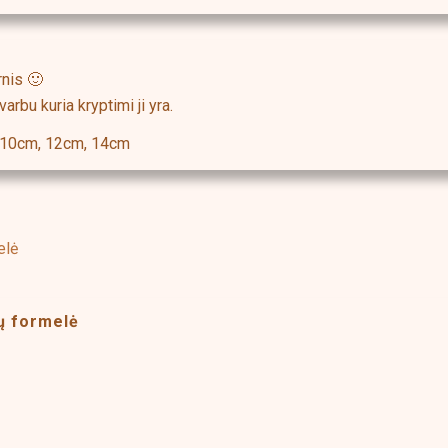
rnis 🙂
rbu kuria kryptimi ji yra.
 10cm, 12cm, 14cm
is
oduct
s
ų formelė
ltiple
riants.
e
s
tions
duct
ay