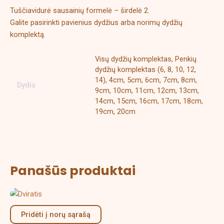
Tuščiavidurė sausainių formelė – širdelė 2.
Galite pasirinkti pavienius dydžius arba norimų dydžių
komplektą.
Visų dydžių komplektas, Penkių
dydžių komplektas (6, 8, 10, 12,
14), 4cm, 5cm, 6cm, 7cm, 8cm,
Dydis
9cm, 10cm, 11cm, 12cm, 13cm,
14cm, 15cm, 16cm, 17cm, 18cm,
19cm, 20cm
Panašūs produktai
Price
This
range:
product
2,50 €
Pridėti į norų sąrašą
has
through