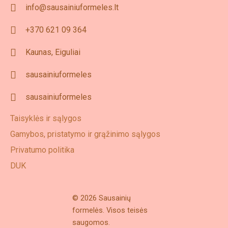
info@sausainiuformeles.lt
+370 621 09 364
Kaunas, Eiguliai
sausainiuformeles
sausainiuformeles
Taisyklės ir sąlygos
Gamybos, pristatymo ir grąžinimo sąlygos
Privatumo politika
DUK
© 2026 Sausainių
formelės. Visos teisės
saugomos.