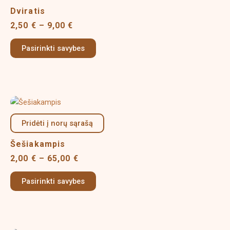
multiple
9,00 €
Dviratis
variants.
2,50
€
–
9,00
€
The
options
Pasirinkti savybes
may
be
chosen
on
Price
This
the
range:
product
product
2,00 €
Pridėti į norų sąrašą
has
page
through
multiple
65,00 €
Šešiakampis
variants.
2,00
€
–
65,00
€
The
options
Pasirinkti savybes
may
be
chosen
on