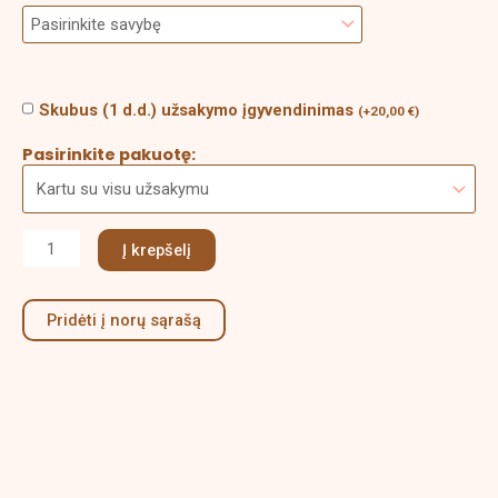
Skubus (1 d.d.) užsakymo įgyvendinimas
(
+
20,00
€
)
Pasirinkite pakuotę:
Į krepšelį
Pridėti į norų sąrašą
Aprašymas
Papildoma informacija