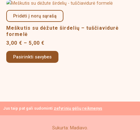
Price
This
the
range:
product
product
3,00 €
Pridėti į norų sąrašą
has
page
through
multiple
5,00 €
Meškutis su dėžute širdelių – tuščiavidurė
variants.
formelė
The
3,00
€
–
5,00
€
options
may
Pasirinkti savybes
be
chosen
on
the
product
page
Jus taip pat gali sudominti
zefyrinių gėlių reikmenys
Sukurta: Madiavo.