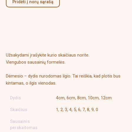
Pridėti į norų sąrašą
Aprašymas
Papildoma informacija
Užsakydami įrašykite kurio skaičiaus norite.
Viengubos sausainių formelės.
Dėmesio – dydis nurodomas ilgio. Tai reiškia, kad plotis bus
kintamas, o ilgis vienodas.
Dydis
4cm, 6cm, 8cm, 10cm, 12cm
Skaičius
1, 2, 3, 4, 5, 6, 7, 8, 9, 0
Sausainis
perskaitomas