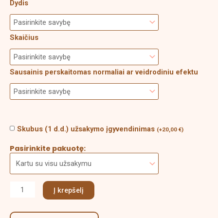
Dydis
Skaičius
Sausainis perskaitomas normaliai ar veidrodiniu efektu
Skubus (1 d.d.) užsakymo įgyvendinimas
(
+
20,00
€
)
Pasirinkite pakuotę:
Į krepšelį