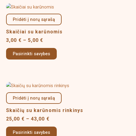
on
Price
This
the
range:
product
product
3,00 €
Pridėti į norų sąrašą
has
page
through
multiple
5,00 €
Skaičiai su karūnomis
variants.
3,00
€
–
5,00
€
The
options
Pasirinkti savybes
may
be
chosen
on
Price
This
the
range:
product
product
25,00 €
Pridėti į norų sąrašą
has
page
through
multiple
43,00 €
Skaičių su karūnomis rinkinys
variants.
25,00
€
–
43,00
€
The
options
Pasirinkti savybes