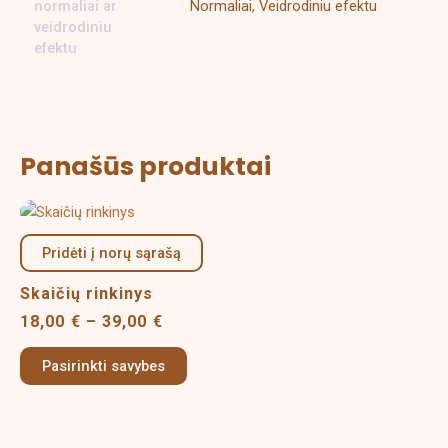
normaliai ar
Normaliai, Veidrodiniu efektu
veidrodiniu
efektu
Panašūs produktai
Price
This
range:
product
18,00 €
Pridėti į norų sąrašą
has
through
multiple
39,00 €
Skaičių rinkinys
variants.
18,00
€
–
39,00
€
The
options
Pasirinkti savybes
may
be
chosen