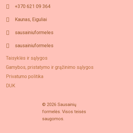
+370 621 09 364
Kaunas, Eiguliai
sausainiuformeles
sausainiuformeles
Taisyklės ir sąlygos
Gamybos, pristatymo ir grąžinimo sąlygos
Privatumo politika
DUK
© 2026 Sausainių
formelės. Visos teisės
saugomos.