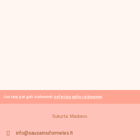
Jus taip pat gali sudominti
zefyrinių gėlių reikmenys
Sukurta: Madiavo.
info@sausainiuformeles.lt