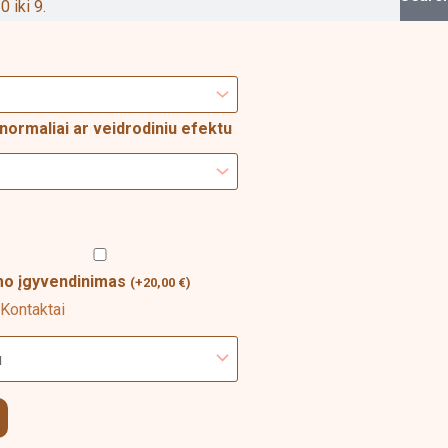
0 iki 9.
through
43,00 €
normaliai ar veidrodiniu efektu
ymo įgyvendinimas
(
+
20,00
€
)
Kontaktai