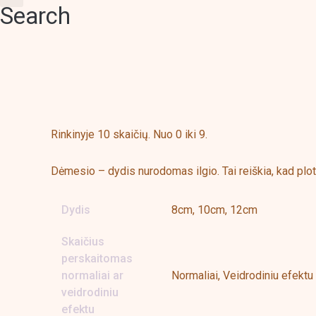
Search
Aprašymas
Papildoma informacija
Rinkinyje 10 skaičių. Nuo 0 iki 9.
Dėmesio – dydis nurodomas ilgio. Tai reiškia, kad plot
Dydis
8cm, 10cm, 12cm
Skaičius
perskaitomas
normaliai ar
Normaliai, Veidrodiniu efektu
veidrodiniu
efektu