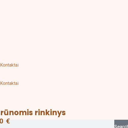
Kontaktai
Kontaktai
arūnomis rinkinys
Price
range:
00
€
25,00 €
Searc