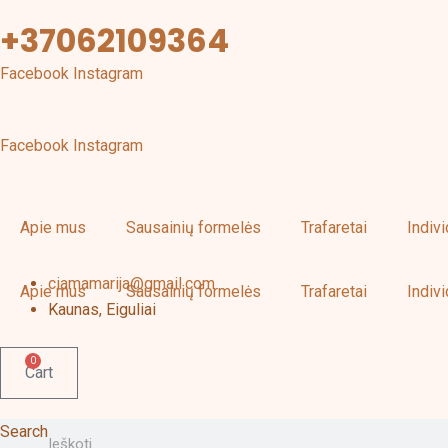
Pereiti
+37062109364
prie
turinio
Facebook
Instagram
Facebook
Instagram
Apie mus
Sausainių formelės
Trafaretai
Indiv
ciamamarija@gmail.com
Apie mus
Sausainių formelės
Trafaretai
Indiv
Kaunas, Eiguliai
0
Cart
Search