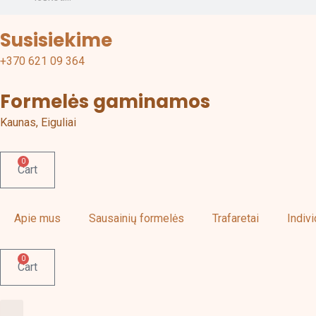
Susisiekime
+370 621 09 364
Formelės gaminamos
Kaunas, Eiguliai
0
Cart
Apie mus
Sausainių formelės
Trafaretai
Indiv
0
Cart