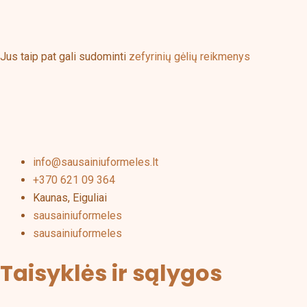
the
product
page
Jus taip pat gali sudominti
zefyrinių gėlių reikmenys
info@sausainiuformeles.lt
+370 621 09 364
Kaunas, Eiguliai
sausainiuformeles
sausainiuformeles
Taisyklės ir sąlygos