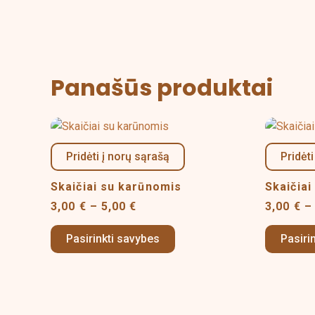
Panašūs produktai
Price
This
range:
product
3,00 €
Pridėti į norų sąrašą
Pridėti
has
through
5,00 €
multiple
Skaičiai su karūnomis
Skaičiai
variants.
3,00
€
–
5,00
€
3,00
€
–
The
options
Pasirinkti savybes
Pasiri
may
be
chosen
on