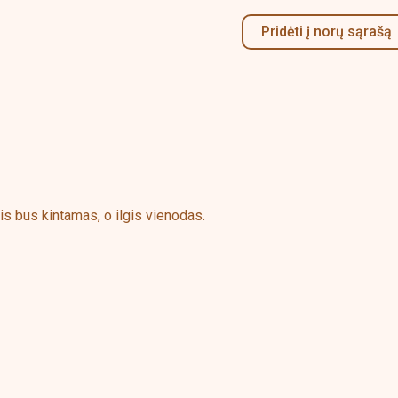
Pridėti į norų sąrašą
is bus kintamas, o ilgis vienodas.