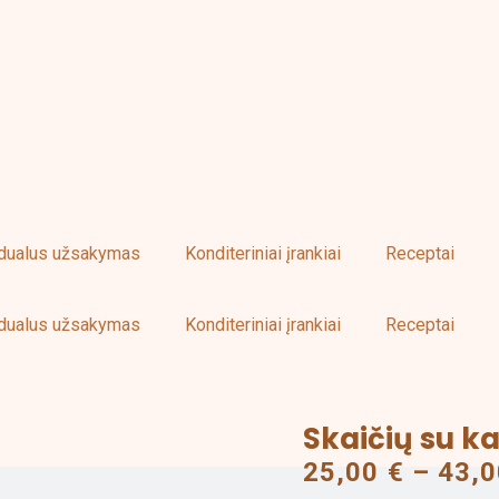
KURIAMA IR GAMINAMA LIETUVOJE
idualus užsakymas
Konditeriniai įrankiai
Receptai
idualus užsakymas
Konditeriniai įrankiai
Receptai
Skaičių su k
produkto
kiekis:
25,00
€
–
43,
Skaičių