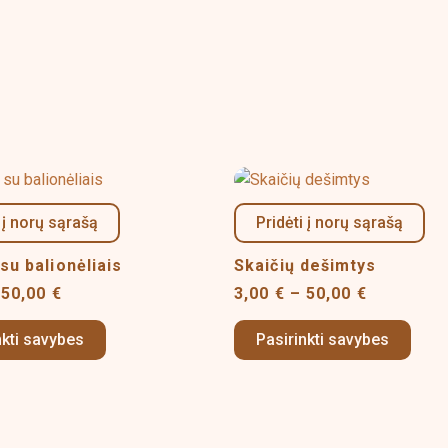
Price
Price
This
This
range:
range:
product
produ
3,00 €
3,00 €
 į norų sąrašą
Pridėti į norų sąrašą
has
has
through
through
50,00 €
50,00 €
multiple
multi
 su balionėliais
Skaičių dešimtys
variants.
varia
50,00
€
3,00
€
–
50,00
€
The
The
options
optio
nkti savybes
Pasirinkti savybes
may
may
be
be
chosen
chos
on
on