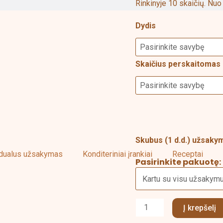
Rinkinyje 10 skaičių. Nuo 
su
karūnomis
Dydis
rinkinys
Skaičius perskaitomas 
Skubus (1 d.d.) užsak
idualus užsakymas
Konditeriniai įrankiai
Receptai
Pasirinkite pakuotę:
Į krepšelį