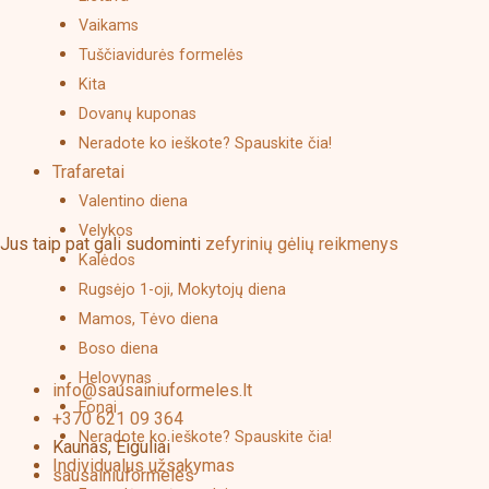
product
Vaikams
page
Tuščiavidurės formelės
Kita
Dovanų kuponas
Neradote ko ieškote? Spauskite čia!
Trafaretai
Valentino diena
Velykos
Jus taip pat gali sudominti
zefyrinių gėlių reikmenys
Kalėdos
Rugsėjo 1-oji, Mokytojų diena
Mamos, Tėvo diena
Boso diena
Helovynas
info@sausainiuformeles.lt
Fonai
+370 621 09 364
Neradote ko ieškote? Spauskite čia!
Kaunas, Eiguliai
Individualus užsakymas
sausainiuformeles