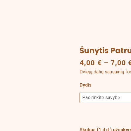
Šunytis Patru
produkto
kiekis:
4,00
€
–
7,00
Šunytis
Dviejų dalių sausainių fo
Patrulis
-
Dydis
Rokis
Skubus (1 d.d.) užsak