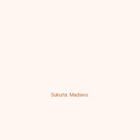
product
produ
page
page
Sukurta: Madiavo.