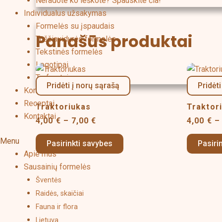
Neradote ko ieškote? Spauskite čia!
Individualus užsakymas
Formelės su įspaudais
Panašūs produktai
Tuščiavidurės formelės
Tekstinės formelės
Logotipai
Price
This
range:
Trafaretai
product
Pridėti į norų sąrašą
Pridėti
4,00 €
Konditeriniai įrankiai
has
through
Receptai
Traktoriukas
7,00 €
Traktor
multiple
Kontaktai
variants.
4,00
€
–
7,00
€
4,00
€
–
The
Menu
Pasirinkti savybes
Pasiri
options
Apie mus
may
Sausainių formelės
be
Šventės
chosen
Raidės, skaičiai
on
Fauna ir flora
the
Lietuva