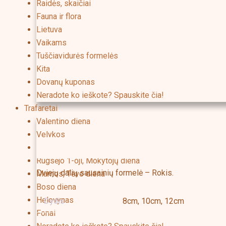
Raidės, skaičiai
Fauna ir flora
Lietuva
Vaikams
Tuščiavidurės formelės
Kita
Dovanų kuponas
Neradote ko ieškote? Spauskite čia!
Trafaretai
Valentino diena
Velykos
Kalėdos
Aprašymas
Papildoma informacija
Rugsėjo 1-oji, Mokytojų diena
Dviejų dalių sausainių formelė – Rokis.
Mamos, Tėvo diena
Boso diena
Helovynas
Dydis
8cm, 10cm, 12cm
Fonai