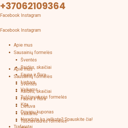
+37062109364
Pereiti
prie
Facebook
Instagram
turinio
Facebook
Instagram
Apie mus
Sausainių formelės
Šventės
Raidės, skaičiai
Apie mus
Fauna ir flora
Sausainių formelės
Lietuva
Šventės
Vaikams
Raidės, skaičiai
Tuščiavidurės formelės
Fauna ir flora
Kita
Lietuva
Dovanų kuponas
Vaikams
Neradote ko ieškote? Spauskite čia!
Tuščiavidurės formelės
Trafaretai