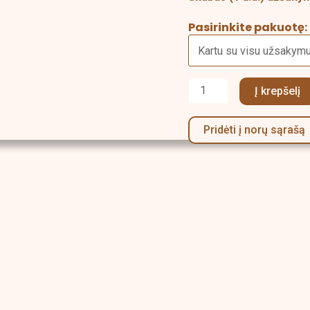
Pasirinkite pakuotę:
Į krepšelį
Pridėti į norų sąrašą