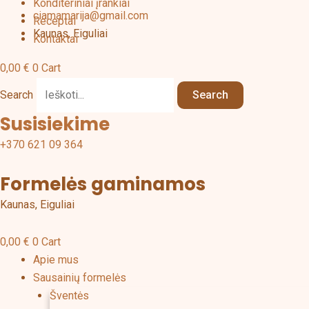
Konditeriniai įrankiai
ciamamarija@gmail.com
Receptai
Kaunas, Eiguliai
Kontaktai
0,00
€
0
Cart
Search
Search
Susisiekime
+370 621 09 364
Formelės gaminamos
Kaunas, Eiguliai
0,00
€
0
Cart
Apie mus
Sausainių formelės
Šventės