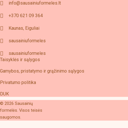
info@sausainiuformeles.lt
+370 621 09 364
Kaunas, Eiguliai
sausainiuformeles
sausainiuformeles
Taisyklės ir sąlygos
Gamybos, pristatymo ir grąžinimo sąlygos
Privatumo politika
DUK
© 2026 Sausainių
formelės. Visos teisės
saugomos.