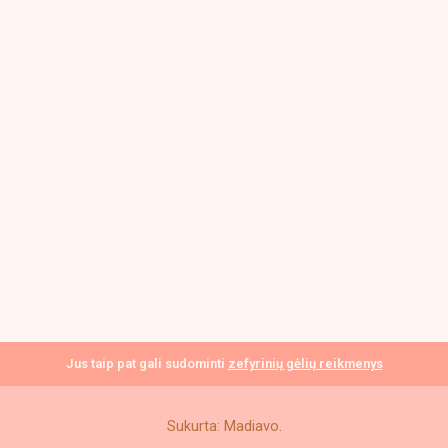
Jus taip pat gali sudominti
zefyrinių gėlių reikmenys
Sukurta: Madiavo.