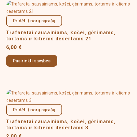
This
product
has
Pridėti į norų sąrašą
multiple
Trafaretai sausainiams, košei, gėrimams,
variants.
tortams ir kitiems desertams 21
The
6,00
€
options
may
Pasirinkti savybes
be
chosen
on
the
product
This
page
product
has
Pridėti į norų sąrašą
multiple
Trafaretai sausainiams, košei, gėrimams,
variants.
tortams ir kitiems desertams 3
The
2,00
€
options