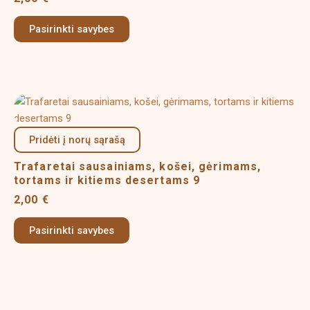
may
Pasirinkti savybes
be
chosen
on
the
product
This
page
product
has
Pridėti į norų sąrašą
multiple
Trafaretai sausainiams, košei, gėrimams,
variants.
tortams ir kitiems desertams 9
The
2,00
€
options
may
Pasirinkti savybes
be
chosen
on
the
product