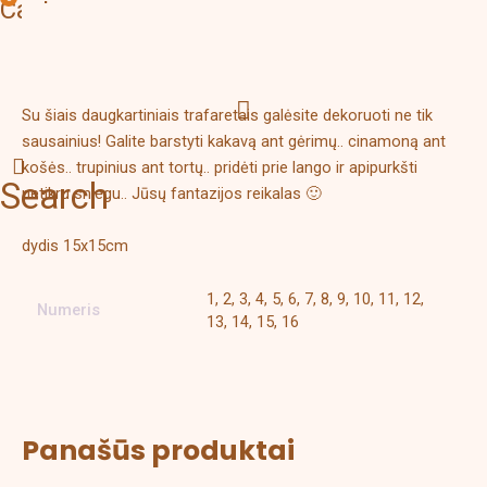
Cart
Aprašymas
Papildoma informacija
Su šiais daugkartiniais trafaretais galėsite dekoruoti ne tik
sausainius! Galite barstyti kakavą ant gėrimų.. cinamoną ant
košės.. trupinius ant tortų.. pridėti prie lango ir apipurkšti
Search
netikru sniegu.. Jūsų fantazijos reikalas 🙂
dydis 15x15cm
1, 2, 3, 4, 5, 6, 7, 8, 9, 10, 11, 12,
Numeris
13, 14, 15, 16
Panašūs produktai