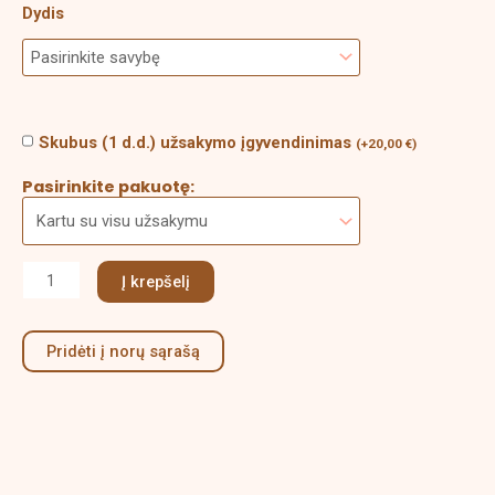
Dydis
Skubus (1 d.d.) užsakymo įgyvendinimas
(
+
20,00
€
)
Pasirinkite pakuotę:
Į krepšelį
Pridėti į norų sąrašą
Aprašymas