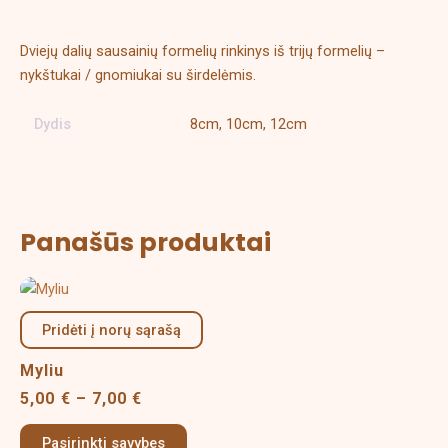
Papildoma informacija
Dviejų dalių sausainių formelių rinkinys iš trijų formelių –
nykštukai / gnomiukai su širdelėmis.
Dydis
8cm, 10cm, 12cm
Panašūs produktai
Price
This
range:
product
5,00 €
Pridėti į norų sąrašą
has
through
multiple
7,00 €
Myliu
variants.
5,00
€
–
7,00
€
The
options
Pasirinkti savybes