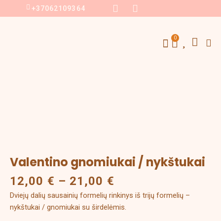
Pereiti
F
I
+37062109364
a
n
prie
c
s
turinio
S
e
t
Menu
0
Cart
b
a
Sausainių formelės
Individualus užsakymas
Konditeriniai įrankiai
o
g
o
r
k
a
Price
m
produkto
range:
kiekis:
12,00 €
Valentino
through
gnomiukai
21,00 €
/
nykštukai
Valentino gnomiukai / nykštukai
12,00
€
–
21,00
€
Dviejų dalių sausainių formelių rinkinys iš trijų formelių –
nykštukai / gnomiukai su širdelėmis.