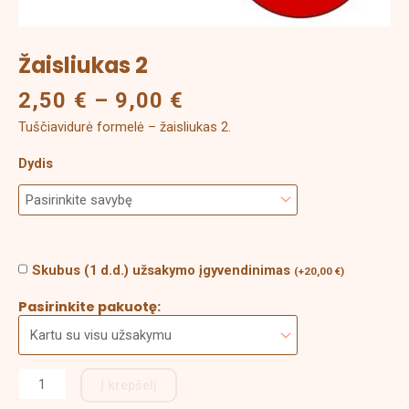
Žaisliukas 2
2,50
€
–
9,00
€
Tuščiavidurė formelė – žaisliukas 2.
Dydis
Skubus (1 d.d.) užsakymo įgyvendinimas
(
+
20,00
€
)
Pasirinkite pakuotę:
Į krepšelį