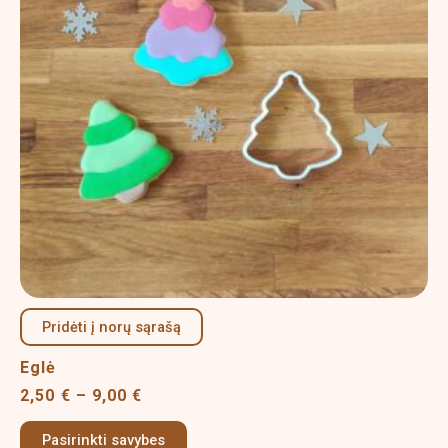
The
options
may
be
chosen
on
the
product
page
Pridėti į norų sąrašą
Eglė
2,50
€
–
9,00
€
Pasirinkti savybes