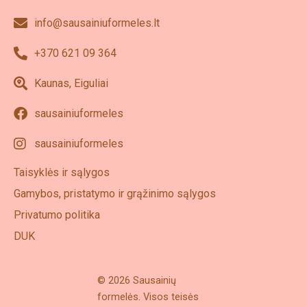
info@sausainiuformeles.lt
+370 621 09 364
Kaunas, Eiguliai
sausainiuformeles
sausainiuformeles
Taisyklės ir sąlygos
Gamybos, pristatymo ir grąžinimo sąlygos
Privatumo politika
DUK
© 2026 Sausainių
formelės. Visos teisės