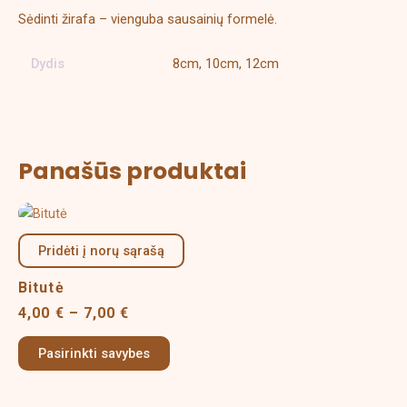
Sėdinti žirafa – vienguba sausainių formelė.
Dydis
8cm, 10cm, 12cm
Panašūs produktai
Price
This
range:
product
4,00 €
Pridėti į norų sąrašą
has
through
multiple
7,00 €
Bitutė
variants.
4,00
€
–
7,00
€
The
options
Pasirinkti savybes
may
be