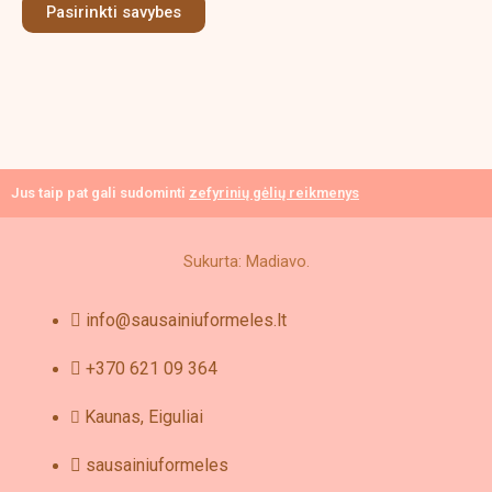
Pasirinkti savybes
may
be
chosen
on
the
product
page
Jus taip pat gali sudominti
zefyrinių gėlių reikmenys
Sukurta: Madiavo.
info@sausainiuformeles.lt
+370 621 09 364
Kaunas, Eiguliai
sausainiuformeles