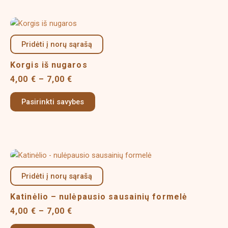
chosen
on
Price
This
the
range:
product
product
4,00 €
Pridėti į norų sąrašą
has
page
through
multiple
7,00 €
Korgis iš nugaros
variants.
4,00
€
–
7,00
€
The
options
Pasirinkti savybes
may
be
chosen
on
Price
This
the
range:
product
product
4,00 €
Pridėti į norų sąrašą
has
page
through
multiple
7,00 €
Katinėlio – nulėpausio sausainių formelė
variants.
4,00
€
–
7,00
€
The
options