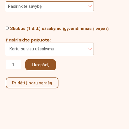
Skubus (1 d.d.) užsakymo įgyvendinimas
(
+
20,00
€
)
Pasirinkite pakuotę:
Į krepšelį
Pridėti į norų sąrašą
Aprašymas
Papildoma informacija