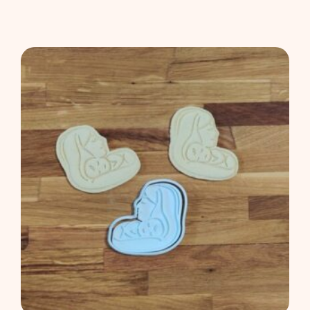
Price
This
range:
product
4,00 €
has
through
multiple
7,00 €
variants.
The
options
may
be
chosen
on
the
product
page