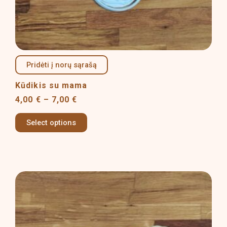
product
page
Pridėti į norų sąrašą
Kūdikis su mama
4,00
€
–
7,00
€
Select options
Price
This
range:
product
4,00 €
has
through
multiple
7,00 €
variants.