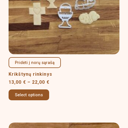
be
chosen
on
the
product
page
Pridėti į norų sąrašą
Krikštynų rinkinys
13,00
€
–
22,00
€
Select options
Price
This