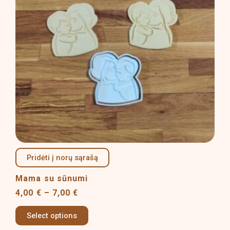
The
options
may
be
chosen
on
the
product
page
Pridėti į norų sąrašą
Mama su sūnumi
4,00
€
–
7,00
€
Select options