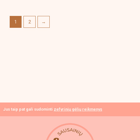
product
page
1
2
→
Jus taip pat gali sudominti
zefyrinių gėlių reikmenys