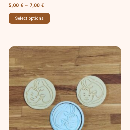
5,00
€
–
7,00
€
Select options
Price
This
range:
product
4,00 €
has
through
multiple
7,00 €
variants.
The
options
may
be
chosen
on
the