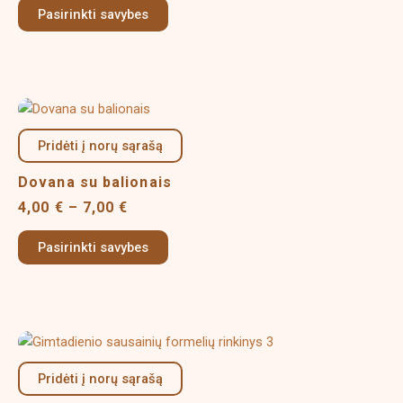
options
Pasirinkti savybes
may
be
chosen
on
Price
This
the
range:
product
product
4,00 €
Pridėti į norų sąrašą
has
page
through
multiple
7,00 €
Dovana su balionais
variants.
4,00
€
–
7,00
€
The
options
Pasirinkti savybes
may
be
chosen
on
Price
This
the
range:
product
product
16,00 €
Pridėti į norų sąrašą
has
page
through