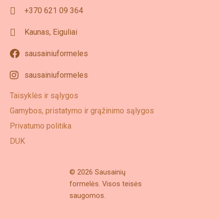
+370 621 09 364
Kaunas, Eiguliai
sausainiuformeles
sausainiuformeles
Taisyklės ir sąlygos
Gamybos, pristatymo ir grąžinimo sąlygos
Privatumo politika
DUK
© 2026 Sausainių
formelės. Visos teisės
saugomos.