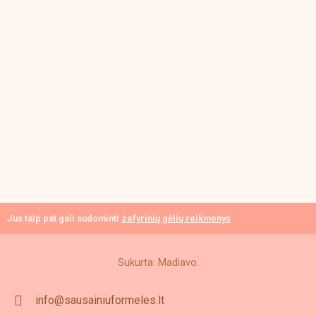
Jus taip pat gali sudominti
zefyrinių gėlių reikmenys
Sukurta: Madiavo.
info@sausainiuformeles.lt