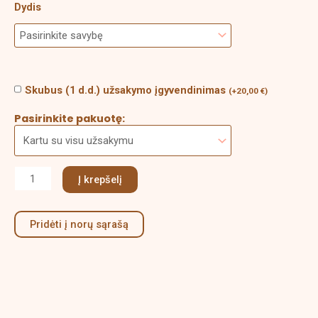
Dydis
Skubus (1 d.d.) užsakymo įgyvendinimas
(
+
20,00
€
)
Pasirinkite pakuotę:
Į krepšelį
Pridėti į norų sąrašą
Aprašymas