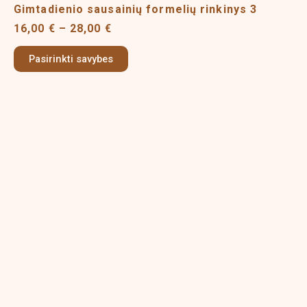
multiple
28,00 €
Gimtadienio sausainių formelių rinkinys 3
variants.
16,00
€
–
28,00
€
The
options
Pasirinkti savybes
may
be
chosen
on
the
product
page