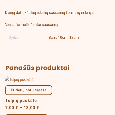
Papildoma informacija
Dviejų dalių kūdikių rubelių sausainių formelių rinkinys.
Viena formelė, šimtai sausainių…
Dydis
8cm, 10cm, 12cm
Panašūs produktai
Price
This
range:
product
7,00 €
Pridėti į norų sąrašą
has
through
multiple
13,00 €
Tulpių puokštė
variants.
7,00
€
–
13,00
€
The