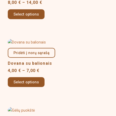
8,00
€
–
14,00
€
The
options
Select options
may
be
chosen
on
Price
This
the
range:
product
product
4,00 €
Pridėti į norų sąrašą
has
page
through
multiple
7,00 €
Dovana su balionais
variants.
4,00
€
–
7,00
€
The
options
Select options
may
be
chosen
on
Price
This
the
range: