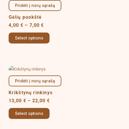
product
product
4,00 €
Pridėti į norų sąrašą
has
page
through
multiple
7,00 €
Gėlių puokštė
variants.
4,00
€
–
7,00
€
The
options
Select options
may
be
chosen
on
Price
This
the
range:
product
product
13,00 €
Pridėti į norų sąrašą
has
page
through
multiple
22,00 €
Krikštynų rinkinys
variants.
13,00
€
–
22,00
€
The
options
Select options
may
be