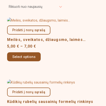
naujausią
Price
This
range:
product
5,00 €
Pridėti į norų sąrašą
has
through
multiple
7,00 €
Meilės, sveikatos, džiaugsmo, laimės…
variants.
5,00
€
–
7,00
€
The
options
Select options
may
be
chosen
on
Price
This
the
range:
product
product
8,00 €
Pridėti į norų sąrašą
has
page
through
multiple
14,00 €
Kūdikių rubelių sausainių formelių rinkinys
variants.