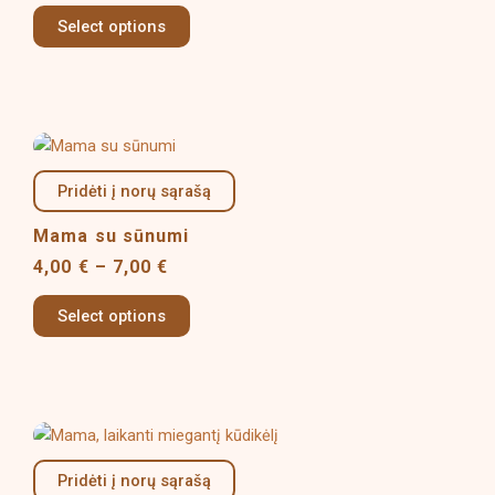
options
Select options
may
be
chosen
on
Price
This
the
range:
product
product
4,00 €
Pridėti į norų sąrašą
has
page
through
multiple
7,00 €
Mama su sūnumi
variants.
4,00
€
–
7,00
€
The
options
Select options
may
be
chosen
on
Price
This
the
range:
product
product
4,00 €
Pridėti į norų sąrašą
has
page