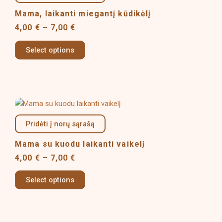
through
multiple
7,00 €
Mama, laikanti miegantį kūdikėlį
variants.
4,00
€
–
7,00
€
The
options
Select options
may
be
chosen
on
Price
This
the
range:
product
product
4,00 €
Pridėti į norų sąrašą
has
page
through
multiple
7,00 €
Mama su kuodu laikanti vaikelį
variants.
4,00
€
–
7,00
€
The
options
Select options
may
be
chosen
on