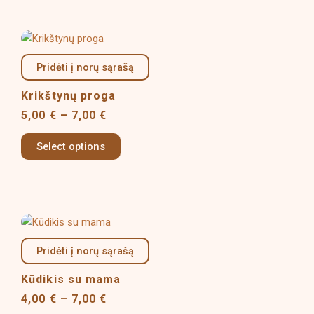
chosen
on
Price
This
the
range:
product
product
5,00 €
Pridėti į norų sąrašą
has
page
through
multiple
7,00 €
Krikštynų proga
variants.
5,00
€
–
7,00
€
The
options
Select options
may
be
chosen
on
Price
This
the
range:
product
product
4,00 €
Pridėti į norų sąrašą
has
page
through
multiple
7,00 €
Kūdikis su mama
variants.
4,00
€
–
7,00
€
The