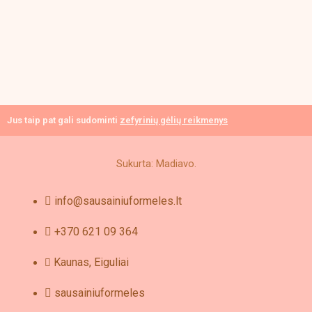
Jus taip pat gali sudominti
zefyrinių gėlių reikmenys
Sukurta: Madiavo.
info@sausainiuformeles.lt
+370 621 09 364
Kaunas, Eiguliai
sausainiuformeles