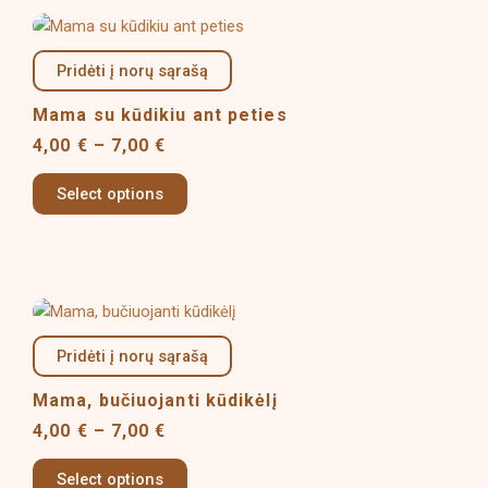
Price
This
the
range:
product
product
4,00 €
Pridėti į norų sąrašą
has
page
through
multiple
7,00 €
Mama su kūdikiu ant peties
variants.
4,00
€
–
7,00
€
The
options
Select options
may
be
chosen
on
Price
This
the
range:
product
product
4,00 €
Pridėti į norų sąrašą
has
page
through
multiple
7,00 €
Mama, bučiuojanti kūdikėlį
variants.
4,00
€
–
7,00
€
The
options
Select options