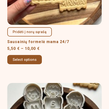
product
page
Pridėti į norų sąrašą
Sausainių formelė mama 24/7
5,50
€
–
10,00
€
Select options
Price
This
range:
product
12,00 €
has
through
multiple
21,00 €