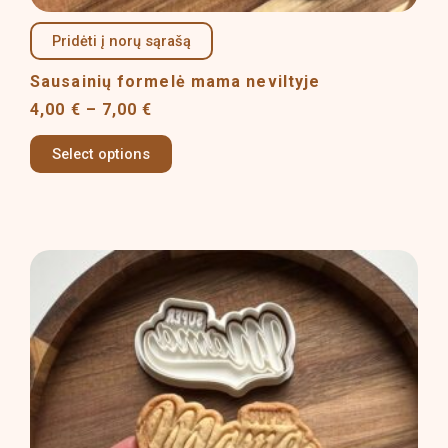
Pridėti į norų sąrašą
Sausainių formelė mama neviltyje
4,00
€
–
7,00
€
Select options
Price
This
range:
product
5,50 €
has
through
multiple
10,00 €
variants.
The
options
may