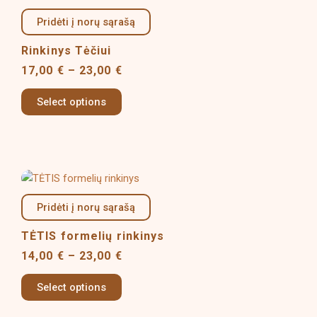
range:
product
17,00 €
Pridėti į norų sąrašą
has
through
multiple
23,00 €
Rinkinys Tėčiui
variants.
17,00
€
–
23,00
€
The
options
Select options
may
be
chosen
on
Price
This
the
range:
product
product
14,00 €
Pridėti į norų sąrašą
has
page
through
multiple
23,00 €
TĖTIS formelių rinkinys
variants.
14,00
€
–
23,00
€
The
options
Select options
may
be