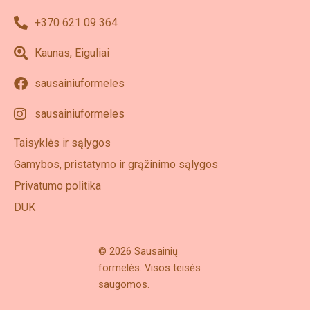
+370 621 09 364
Kaunas, Eiguliai
sausainiuformeles
sausainiuformeles
Taisyklės ir sąlygos
Gamybos, pristatymo ir grąžinimo sąlygos
Privatumo politika
DUK
© 2026 Sausainių
formelės. Visos teisės
saugomos.