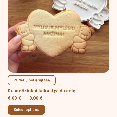
The
options
may
be
chosen
on
the
product
page
Pridėti į norų sąrašą
Du meškiukai laikantys širdelę
6,00
€
–
10,00
€
Select options