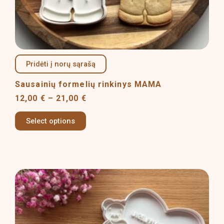
product
page
Pridėti į norų sąrašą
Sausainių formelių rinkinys MAMA
12,00
€
–
21,00
€
Select options
Price
This
range:
product
6,00 €
has
through
multiple
10,00 €
variants.