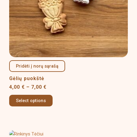
be
chosen
on
the
product
page
Pridėti į norų sąrašą
Gėlių puokštė
4,00
€
–
7,00
€
Select options
Price
This