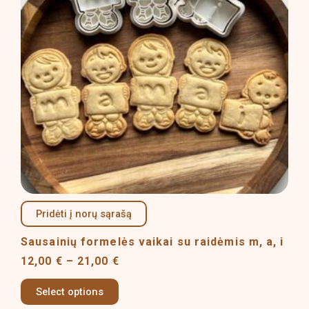
variants.
The
options
may
be
chosen
on
the
product
page
Pridėti į norų sąrašą
Sausainių formelės vaikai su raidėmis m, a, i
12,00
€
–
21,00
€
Select options