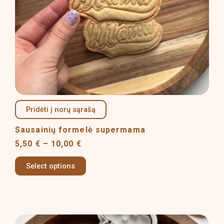
be
chosen
on
the
product
page
Pridėti į norų sąrašą
Sausainių formelė supermama
5,50
€
–
10,00
€
Select options
Price
This