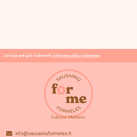
Jus taip pat gali sudominti
zefyrinių gėlių reikmenys
Sukurta: Madiavo.
info@sausainiuformeles.lt