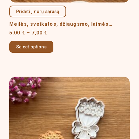
Pridėti į norų sąrašą
Meilės, sveikatos, džiaugsmo, laimės…
5,00
€
–
7,00
€
Select options
Price
This
range:
product
4,00 €
has
through
multiple
7,00 €
variants.
The
options
may