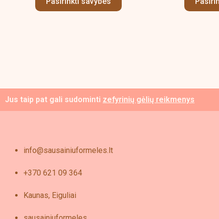
Pasirinkti savybes
Pasiri
options
may
be
chosen
on
the
product
page
Jus taip pat gali sudominti
zefyrinių gėlių reikmenys
info@sausainiuformeles.lt
+370 621 09 364
Kaunas, Eiguliai
sausainiuformeles