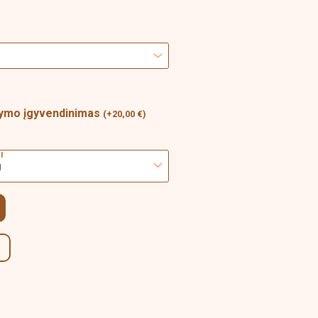
through
10,00 €
akymo įgyvendinimas
(
+
20,00
€
)
i