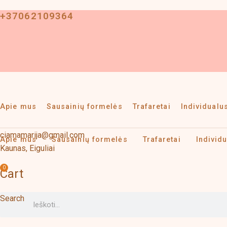
Pereiti
+37062109364
prie
turinio
Apie mus
Sausainių formelės
Trafaretai
Individual
ciamamarija@gmail.com
Apie mus
Sausainių formelės
Trafaretai
Individ
Kaunas, Eiguliai
0
Cart
Search